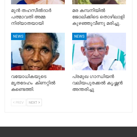
മുൻ തഹസീൽദാർ
മര കമ്പനിയിൽ
പത്മാവതി അമ്മ
ജോലിക്കിടെ തൊഴിലാളി
നിര്യാതയായി
കുഴഞ്ഞുവീണു മരിച്ചു.
NEWS
NEWS
വയോധികയുടെ
പ്രമുഖ ഗാന്ധിയൻ
മൃതദേഹം കിണറ്റിൽ
വലിയപുരക്കൽ കൃഷ്ണൻ
കണ്ടെത്തി.
അന്തരിച്ചു
PREV
NEXT