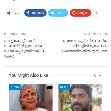
Share
Facebook
Twitter
Google+
PREV POST
NEXT POST
തെച്ചിക്കോട്ട് കാവ്
ഗുരുവായൂർ ഫ്രീ സത്രം
രാമചന്ദ്രൻ ഇത് വരെ
കിണറ്റിൽ മൃതദേഹം
കൊലപ്പെടുത്തിയത് 13
കണ്ടെത്തിയതിൽ ദുരൂഹത
പേരെ
You Might Also Like
All
NEWS
NEWS