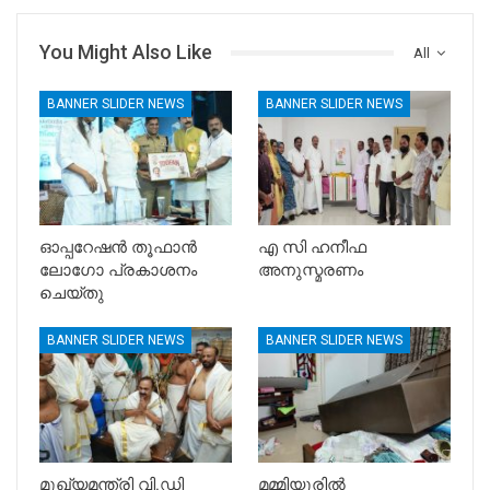
You Might Also Like
All
BANNER SLIDER NEWS
BANNER SLIDER NEWS
ഓപ്പറേഷൻ തൂഫാൻ
എ സി ഹനീഫ
ലോഗോ പ്രകാശനം
അനുസ്മരണം
ചെയ്തു
BANNER SLIDER NEWS
BANNER SLIDER NEWS
മുഖ്യമന്ത്രി വി.ഡി
മമ്മിയൂരിൽ