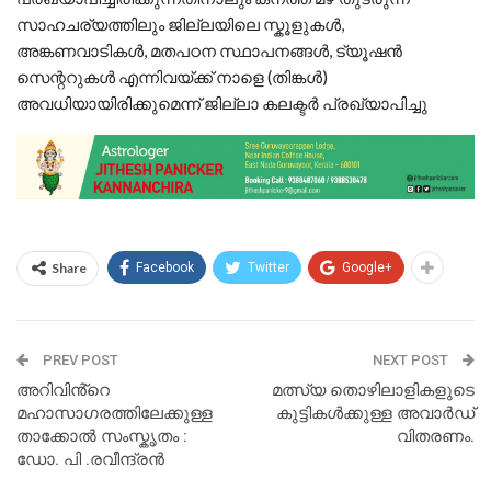
സാഹചര്യത്തിലും ജില്ലയിലെ സ്കൂളുകൾ,
അങ്കണവാടികൾ, മതപഠന സ്ഥാപനങ്ങൾ, ട്യൂഷൻ
സെന്ററുകൾ എന്നിവയ്ക്ക് നാളെ (തിങ്കൾ)
അവധിയായിരിക്കുമെന്ന് ജില്ലാ കലക്ടർ പ്രഖ്യാപിച്ചു
Share
Facebook
Twitter
Google+
PREV POST
NEXT POST
അറിവിൻ്റെ
മത്സ്യ തൊഴിലാളികളുടെ
മഹാസാഗരത്തിലേക്കുള്ള
കുട്ടികൾക്കുള്ള അവാർഡ്
താക്കോൽ സംസ്കൃതം :
വിതരണം.
ഡോ. പി .രവീന്ദ്രൻ