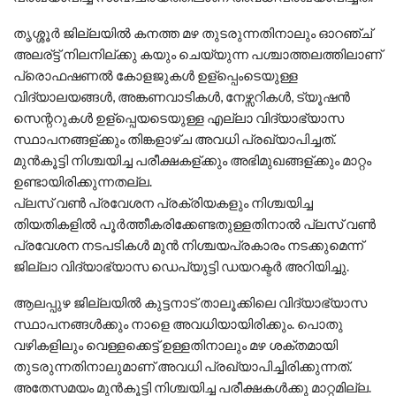
തൃശ്ശൂര്‍ ജില്ലയില്‍ കനത്ത മഴ തുടരുന്നതിനാലും ഓറഞ്ച്
അലര്ട്ട് നിലനില്ക്കു കയും ചെയ്യുന്ന പശ്ചാത്തലത്തിലാണ്
പ്രൊഫഷണല്‍ കോളജുകള്‍ ഉള്പ്പെംടെയുള്ള
വിദ്യാലയങ്ങള്‍, അങ്കണവാടികള്‍, നേഴ്സറികള്‍, ട്യൂഷന്‍
സെന്ററുകള്‍ ഉള്പ്പെയടെയുള്ള എല്ലാ വിദ്യാഭ്യാസ
സ്ഥാപനങ്ങള്ക്കും തിങ്കളാഴ്ച അവധി പ്രഖ്യാപിച്ചത്.
മുന്‍കൂട്ടി നിശ്ചയിച്ച പരീക്ഷകള്ക്കും അഭിമുഖങ്ങള്ക്കും മാറ്റം
ഉണ്ടായിരിക്കുന്നതല്ല.
പ്ലസ് വൺ പ്രവേശന പ്രക്രിയകളും നിശ്ചയിച്ച
തിയതികളിൽ പൂർത്തീകരിക്കേണ്ടതുള്ളതിനാൽ പ്ലസ് വൺ
പ്രവേശന നടപടികൾ മുൻ നിശ്ചയപ്രകാരം നടക്കുമെന്ന്
ജില്ലാ വിദ്യാഭ്യാസ ഡെപ്യുട്ടി ഡയറക്ടർ അറിയിച്ചു.
ആലപ്പുഴ ജില്ലയിൽ കുട്ടനാട് താലൂക്കിലെ വിദ്യാഭ്യാസ
സ്ഥാപനങ്ങൾക്കും നാളെ അവധിയായിരിക്കും. പൊതു
വഴികളിലും വെള്ളക്കെട്ട് ഉള്ളതിനാലും മഴ ശക്തമായി
തുടരുന്നതിനാലുമാണ് അവധി പ്രഖ്യാപിച്ചിരിക്കുന്നത്.
അതേസമയം മുൻകൂട്ടി നിശ്ചയിച്ച പരീക്ഷകൾക്കു മാറ്റമില്ല.