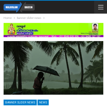
Home
banner slider news
BANNER SLIDER NEWS
NEWS