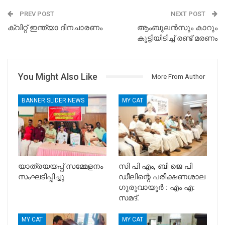
PREV POST
NEXT POST
ക്വിറ്റ് ഇന്ത്യാ ദിനചാരണം
ആംബുലൻസും കാറും
കൂട്ടിയിടിച്ച് രണ്ട് മരണം
You Might Also Like
More From Author
BANNER SLIDER NEWS
MY CAT
യാത്രയയപ്പ് സമ്മേളനം
സി പി എം, ബി ജെ പി
സംഘടിപ്പിച്ചു
ഡീലിന്റെ പരീക്ഷണശാല
ഗുരുവായൂർ : എം എ:
സമദ്.
MY CAT
MY CAT