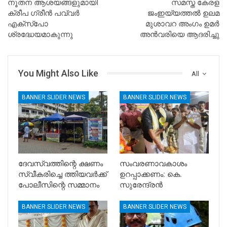
നൂതന ആശയങ്ങളുമായി
സമസ്ത കേരള
ക്രീപ ഗ്രീന്‍ പവ്വര്‍
ജംഇയ്യത്തൽ ഉലമ
എക്‌സ്‌പോ
മുശാവറ അംഗം ഉമർ
ശ്രദ്ധേയമാകുന്നു
അൻവരിയെ ആദരിച്ചു
You Might Also Like
All
BANNER SLIDER NEWS
BANNER SLIDER NEWS
ദേവസ്വത്തിന്റെ ക്ഷണം
സംവരണാവകാശം
സ്വീകരിച്ചെ ത്തിയവർക്ക്
ഉറപ്പാക്കണം: കെ.
പോലീസിന്റെ സമ്മാനം
സുരേന്ദ്രൻ
BANNER SLIDER NEWS
BANNER SLIDER NEWS