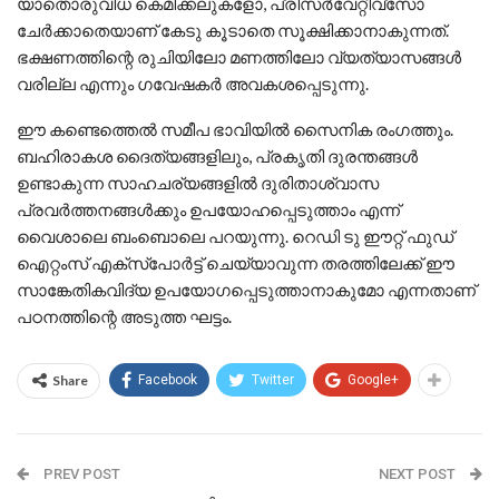
യാതൊരുവിധ കെമിക്കലുകളോ, പ്രിസര്‍വേറ്റീവ്സോ
ചേര്‍ക്കാതെയാണ് കേടു കൂടാതെ സൂക്ഷിക്കാനാകുന്നത്.
ഭക്ഷണത്തിന്റെ രുചിയിലോ മണത്തിലോ വ്യത്യാസങ്ങള്‍
വരില്ല എന്നും ഗവേഷകര്‍ അവകശപ്പെടുന്നു.
ഈ കണ്ടെത്തെല്‍ സമീപ ഭാവിയില്‍ സൈനിക രംഗത്തും.
ബഹിരാകശ ദൈത്യങ്ങളിലും, പ്രകൃതി ദുരന്തങ്ങള്‍
ഉണ്ടാകുന്ന സാഹചര്യങ്ങളില്‍ ദുരിതാശ്വാസ
പ്രവര്‍ത്തനങ്ങള്‍ക്കും ഉപയോഹപ്പെടുത്താം എന്ന്
വൈശാലെ ബംബൊലെ പറയുന്നു. റെഡി ടു ഈറ്റ് ഫുഡ്
ഐറ്റംസ് എക്സ്പോര്‍ട്ട് ചെയ്യാവുന്ന തരത്തിലേക്ക് ഈ
സാങ്കേതികവിദ്യ ഉപയോഗപ്പെടുത്താനാകുമോ എന്നതാണ്
പഠനത്തിന്റെ അടുത്ത ഘട്ടം.
Share
Facebook
Twitter
Google+
PREV POST
NEXT POST