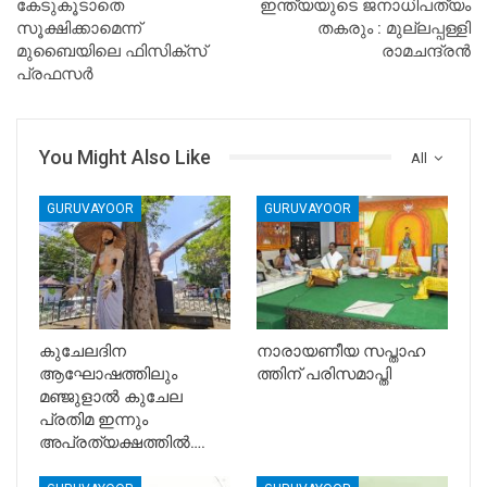
കേടുകൂടാതെ
ഇന്ത്യയുടെ ജനാധിപത്യം
സൂക്ഷിക്കാമെന്ന്
തകരും : മുല്ലപ്പള്ളി
മുബൈയിലെ ഫിസിക്സ്
രാമചന്ദ്രൻ
പ്രഫസർ
You Might Also Like
All
GURUVAYOOR
GURUVAYOOR
കുചേലദിന
നാരായണീയ സപ്താഹ
ആഘോഷത്തിലും
ത്തിന് പരിസമാപ്തി
മഞ്ജുളാൽ കുചേല
പ്രതിമ ഇന്നും
അപ്രത്യക്ഷത്തിൽ….