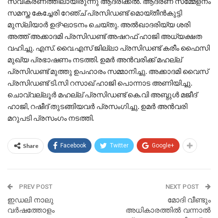
സ്വീകരണത്തിലായിരുന്നു ആദരിക്കൽ. ആദരണ സമ്മേളനം
സമസ്ത കേച്ചേരി റേഞ്ച് പ്രസിഡണ്ട് മൊയ്തീൻകുട്ടി
മുസ്ലിയാർ ഉദ്ഘാടനം ചെയ്തു. അൽഖാദരിയ്യ ശരി
അത്ത് അക്കാദമി പ്രസിഡണ്ട് അഷറഫ് ഹാജി അധ്യക്ഷത
വഹിച്ചു. എസ്. വൈ.എസ് ജില്ലാ പ്രസിഡണ്ട് കരീം ഫൈസി
മുഖ്യ പ്രഭാഷണം നടത്തി. ഉമർ അൻവരിക്ക് മഹല്ല്
പ്രസിഡണ്ട് മുത്തു ഉപഹാരം സമ്മാനിച്ചു. അക്കാദമി വൈസ്
പ്രസിഡണ്ട് ടി.സി റസാഖ് ഹാജി പൊന്നാട അണിയിച്ചു.
ചൊവ്വല്ലൂർ മഹല്ല് പ്രസിഡണ്ട് കെ.വി അബ്ദുൾ മജീദ്
ഹാജി, റഷീദ് തുടങ്ങിയവർ പ്രസംഗിച്ചു. ഉമർ അൻവരി
മറുപടി പ്രസംഗം നടത്തി.
Share
Facebook
Twitter
Google+
PREV POST
NEXT POST
ഇഡലി നാലു
മോദി വീണ്ടും
വർഷത്തോളം
അധികാരത്തിൽ വന്നാൽ