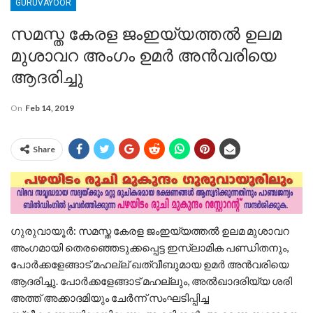
GURUVAYOOR
സമസ്ത കേരള ജംഇയ്യത്തൽ ഉലമ
മുശാവറ അംഗം ഉമർ അൻവരിയെ
ആദരിച്ചു
On
Feb 14, 2019
Share
ഗുരുവായൂർ: സമസ്ത കേരള ജംഇയ്യത്തൽ ഉലമ മുശാവറ
അംഗമായി തെരഞ്ഞെടുക്കപ്പെട്ട ഇസ്ലാമിക പണ്ഡിതനും,
പോർക്കളേങ്ങാട് മഹല്ല് ഖത്വീബുമായ ഉമർ അൻവരിയെ
ആദരിച്ചു. പോർക്കളേങ്ങാട് മഹല്ലും, അൽഖാദരിയ്യ ശരി
അത്ത് അക്കാദമിയും ചേർന്ന് സംഘടിപ്പിച്ച