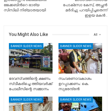
ജേക്കബിൻറെ ഭാര്യ
പോക്സോ കേസ്, അച്ഛൻ
സിസിലി നിര്യാതയായി
മർദിച്ചു പറയിപ്പിച്ചതെന്ന്
ഇളയ മകൻ .
You Might Also Like
All
BANNER SLIDER NEWS
BANNER SLIDER NEWS
ദേവസ്വത്തിന്റെ ക്ഷണം
സംവരണാവകാശം
സ്വീകരിച്ചെ ത്തിയവർക്ക്
ഉറപ്പാക്കണം: കെ.
പോലീസിന്റെ സമ്മാനം
സുരേന്ദ്രൻ
BANNER SLIDER NEWS
BANNER SLIDER NEWS