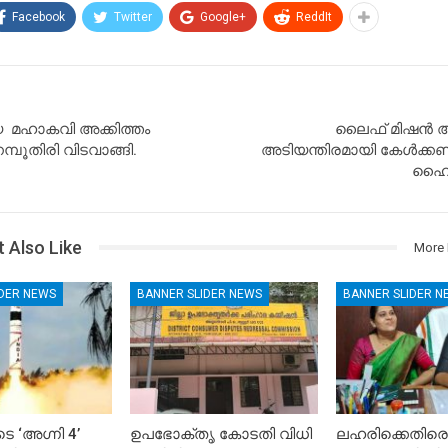
Facebook
Twitter
Google+
ReddIt
‌ മഹാകവി അക്കിത്തം
ലൈഫ് മിഷന്‍ 
്പൂതിരി വിടവാങ്ങി.
അടിയന്തിരമായി കേള്‍ക്
ഹൈക
 Also Like
More 
IDER NEWS
BANNER SLIDER NEWS
BANNER SLIDER N
െ ‘അഗ്നി 4’
ഉപഭോക്തൃ കോടതി വിധി
ലഹരിക്കെതിരെ