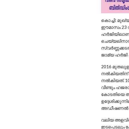
കൊച്ചി: മുഖ്യ
ഈമാസം 23 വ
ഹർജിയിലാണ് 
ചെയ്യലിനായ
സ്വർണ്ണക്ക
ജാമ്യ ഹർജി 
2016 മുതലുള
നൽകിയതിന് 
നൽകിയത്. 1
വീണ്ടും ഹജര
കോടതിയെ അറയ
ഉദ്ദേശിക്കു
അഡീഷണൽ സോ
വലിയ അളവിൽ
ഇടപെടലും ക