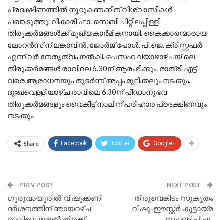
പ്രദക്ഷിണത്തിൽ നൂറുകണക്കിന് വിശ്വാസികൾ
പങ്കെടുത്തു. വികാരി ഫാ. സെബി ചിറ്റിലപ്പിള്ളി
തിരുക്കർമങ്ങൾക്ക് മുഖ്യകാർമികനായി. കൈക്കാരന്മാരായ
ലോറൻസ് നീലങ്കാവിൽ, ജോർജ് പോൾ, പി.ജെ. ക്രിസ്റ്റഫർ
എന്നിവർ നേതൃത്വം നൽകി. പെസഹ വ്യാഴാഴ്ചയിലെ
തിരുക്കർമങ്ങൾ രാവിലെ 6.30ന് ആരംഭിക്കും. രാത്രി എട്ട്
വരെ ആരാധനയും തുടർന്ന് അപ്പം മുറിക്കലും നടക്കും.
ദുഃഖവെള്ളിയാഴ്ച രാവിലെ 6.30ന് പീഡാനുഭവ
തിരുക്കർമങ്ങളും വൈകീട്ട് നാലിന് പരിഹാര പ്രദക്ഷിണവും
നടക്കും.
Share
Facebook
Twitter
Google+
PREV POST
NEXT POST
ഗുരുവായൂരിൽ വിഷുക്കണി
തിരുവെങ്കിടം സുകൃതം
ദർശനത്തിന് ഞായറഴ്ച
വിഷു-ഈസ്റ്റര്‍ കൂട്ടായ്മ
രാവിലെ മുതൽ തിരക്ക്
സംഘടിപ്പിച്ചു.