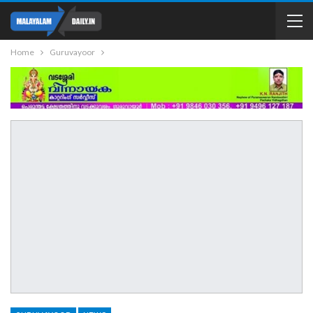
Home
Guruvayoor