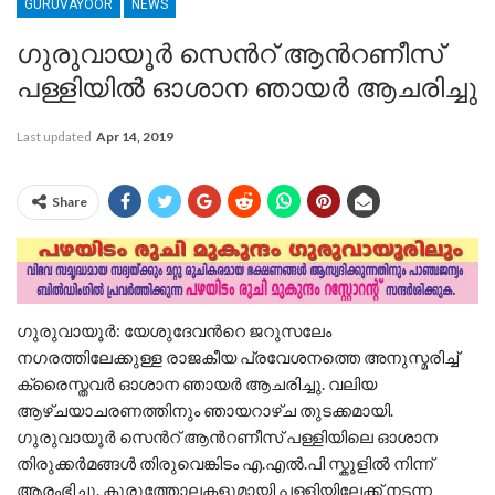
GURUVAYOOR
NEWS
ഗുരുവായൂർ സെൻറ് ആൻറണീസ്
പള്ളിയിൽ ഓശാന ഞായർ ആചരിച്ചു
Last updated
Apr 14, 2019
Share
ഗുരുവായൂർ: യേശുദേവൻറെ ജറുസലേം
നഗരത്തിലേക്കുള്ള രാജകീയ പ്രവേശനത്തെ അനുസ്മരിച്ച്
ക്രൈസ്തവർ ഓശാന ഞായർ ആചരിച്ചു. വലിയ
ആഴ്ചയാചരണത്തിനും ഞായറാഴ്ച തുടക്കമായി.
ഗുരുവായൂർ സെൻറ് ആൻറണീസ് പള്ളിയിലെ ഓശാന
തിരുക്കർമങ്ങൾ തിരുവെങ്കിടം എ.എൽ.പി സ്കൂളിൽ നിന്ന്
ആരംഭിച്ചു. കുരുത്തോലകളുമായി പള്ളിയിലേക്ക് നടന്ന