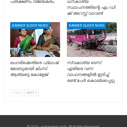
പരീക്ഷണം വിജയകരം.
ധനകാര്യ
സ്ഥാപനത്തിന്റെ എം ഡി
ക്ക് അറസ്റ്റ് വാറണ്ട്
BANNER SLIDER NEWS
BANNER SLIDER NEWS
ലഹരിക്കെതിരെ ഫ്ലാഷ്
സ്വകാര്യ ബസ്
മോബുമായി കിംസ്
എതിരെ വന്ന
ആര്യഭട്ട കോളേജ്
വാഹനങ്ങളിൽ ഇടിച്ച്
രണ്ട് പേർ കൊല്ലപ്പെട്ടു
PREV
NEXT
© 2026 - malayalam daily. All Rights Reserved.