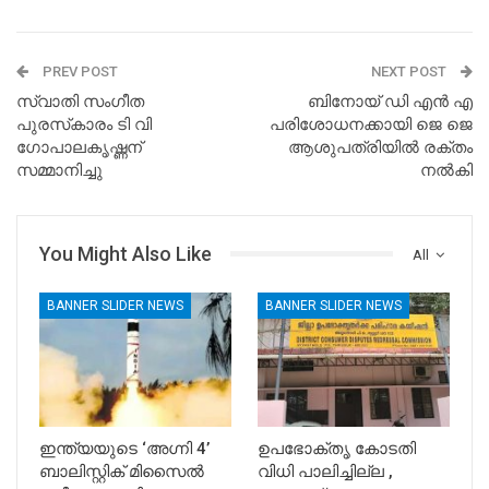
PREV POST
NEXT POST
സ്വാതി സംഗീത
ബിനോയ് ഡി എൻ എ
പുരസ്‌കാരം ടി വി
പരിശോധനക്കായി ജെ ജെ
ഗോപാലകൃഷ്ണന്
ആശുപത്രിയിൽ രക്തം
സമ്മാനിച്ചു
നൽകി
You Might Also Like
All
BANNER SLIDER NEWS
BANNER SLIDER NEWS
ഇന്ത്യയുടെ ‘അഗ്നി 4’
ഉപഭോക്തൃ കോടതി
ബാലിസ്റ്റിക് മിസൈൽ
വിധി പാലിച്ചില്ല ,