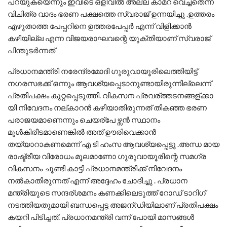
പറയുകയെന്നും ഇവിടെ ഒളിവിൽ അല്ല കാമറ വെച്ചതെന്ന
വിചിത്ര വാദം ഭരണ പക്ഷത്തെ സ്വരാജ് ഉന്നയിച്ചു .ഉത്തരം
എഴുതാത്ത പേപ്പറിനെ ഉത്തരപേപ്പർ എന്ന് വിളിക്കാൻ
കഴിയില്ല എന്ന വിജയരാഘവന്റെ യുക്തിയാണ് സ്വരാജ്
പിന്തുടർന്നത്
പ്രധാനമന്ത്രി നരേന്ദ്രമോദി ഗുരുവായൂരിലെത്തിയിട്ട്
നഗരസഭക്ക് ഒന്നും ആവശ്യപ്പെടാനുണ്ടായിരുന്നില്ലെന്ന്
പ്രതിപക്ഷം കുറ്റപ്പെടുത്തി. വികസന പ്രവര്ത്തടനങ്ങള്ക്കാ
യി നിവേദനം നല്കാറന്‍ കഴിയാതിരുന്നത് തികഞ്ഞ ഭരണ
പരാജയമാണെന്നും ചെയര്പേ ഴ്സന്‍ സ്ഥാനം
മുൾകിരീടമാണെങ്കിൽ അത് ഊരിവെക്കാൻ
തയ്യാറാകണമെന്ന് എ ടി ഹംസ ആവശ്യപ്പെട്ടു .അന്ധ മായ
രാഷ്ട്രീയ വിരോധം മൂലമാണോ ഗുരുവായൂരിന്റെ സമഗ്ര
വികസനം ചൂണ്ടി കാട്ടി പ്രധാനമന്ത്രിക്ക് നിവേദനം
നൽകാതിരുന്നത് എന്ന് അദ്ദേഹം ചോദിച്ചു . പ്രധാന
മന്ത്രിയുടെ സന്ദര്ശമനം കണക്കിലെടുത്ത് റോഡ് ടാറിഗ്
നടത്തിയതുമായി ബന്ധപ്പെട്ട അജന്ഡിയിലാണ് പ്രതിപക്ഷം
കയറി പിടിച്ചത്. പ്രധാനമന്ത്രി വന്ന് പോയി മാസങ്ങള്‍