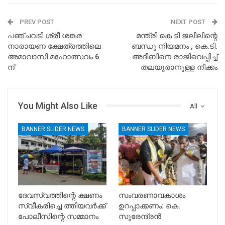
PREV POST
NEXT POST
പഞ്ചവടി ശ്രീ ശങ്കര
മന്ത്രി കെ ടി ജലീലിന്റെ
നാരായണ ക്ഷേത്രത്തിലെ
ബന്ധു നിയമനം , കെ.ടി.
അമാവാസി മഹോത്സവം 6
അദീബിനെ രാജിവെപ്പിച്ച്
ന്
തലയൂരാനുള്ള നീക്കം
You Might Also Like
All
BANNER SLIDER NEWS
BANNER SLIDER NEWS
ദേവസ്വത്തിന്റെ ക്ഷണം
സംവരണാവകാശം
സ്വീകരിച്ചെ ത്തിയവർക്ക്
ഉറപ്പാക്കണം: കെ.
പോലീസിന്റെ സമ്മാനം
സുരേന്ദ്രൻ