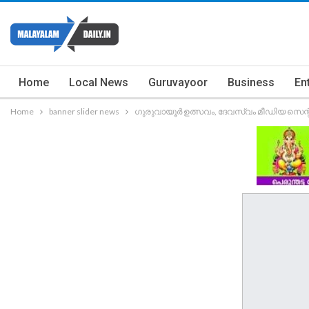
Home
Local News
Guruvayoor
Business
En
Home
banner slider news
ഗുരുവായൂർ ഉത്സവം, ദേവസ്വം മീഡിയ സെന്റ