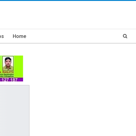
os
Home