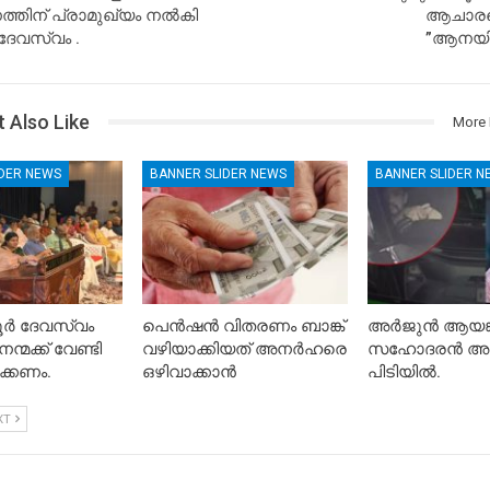
്തിന് പ്രാമുഖ്യം നൽകി
ആചാര
ദേവസ്വം .
”ആനയില
 Also Like
More 
IDER NEWS
BANNER SLIDER NEWS
BANNER SLIDER N
ൂർ ദേവസ്വം
പെൻഷൻ വിതരണം ബാങ്ക്
അർജുൻ ആയങ്
്മക്ക് വേണ്ടി
വഴിയാക്കിയത് അനർഹരെ
സഹോദരൻ അ
ക്കണം.
ഒഴിവാക്കാൻ
പിടിയിൽ.
XT