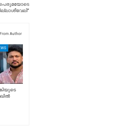
പെരുമയോടെ
്ലാശീവേലി”
From Author
EWS
കിയുടെ
ഖിൽ