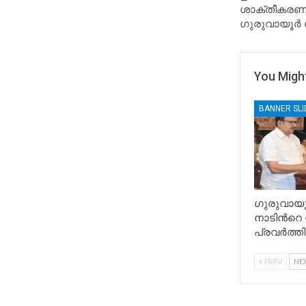
ശാക്തീകരണത
ഗുരുവായൂർ 
You Might
BANNER SL
ഗുരുവായ
നാടിൻറെ നന
പ്രവർത്തി
PREV
NE