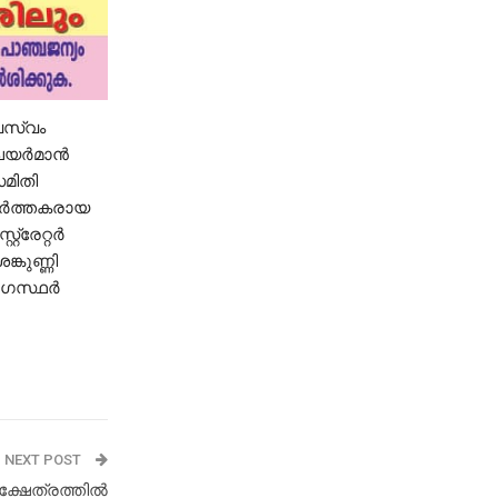
േവസ്വം
ര്‍മാന്‍
മിതി
വര്‍ത്തകരായ
്രേറ്റര്‍
ങ്കുണ്ണി
യോഗസ്ഥർ
NEXT POST
ക്ഷേത്രത്തില്‍