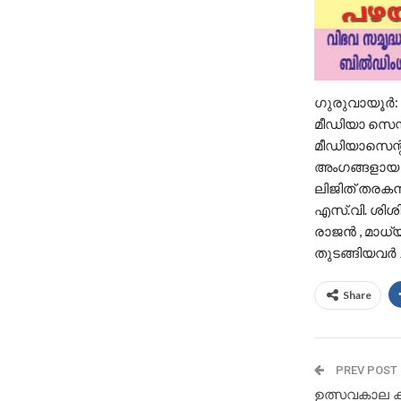
ഗുരുവായൂര്‍:
മീഡിയാ സെന്റ
മീഡിയാസെന്റ
അംഗങ്ങളായ പി
ലിജിത് തരകന്‍
എസ്.വി. ശിശിര
രാജൻ , മാധ
തുടങ്ങിയവർ 
Share
PREV POST
ഉത്സവകാല 