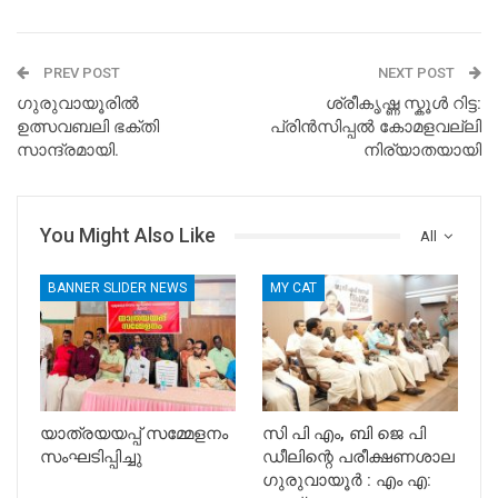
PREV POST
NEXT POST
ഗുരുവായൂരിൽ
ശ്രീകൃഷ്ണ സ്കൂൾ റിട്ട:
ഉത്സവബലി ഭക്തി
പ്രിൻസിപ്പൽ കോമളവല്ലി
സാന്ദ്രമായി.
നിര്യാതയായി
You Might Also Like
All
BANNER SLIDER NEWS
MY CAT
യാത്രയയപ്പ് സമ്മേളനം
സി പി എം, ബി ജെ പി
സംഘടിപ്പിച്ചു
ഡീലിന്റെ പരീക്ഷണശാല
ഗുരുവായൂർ : എം എ: