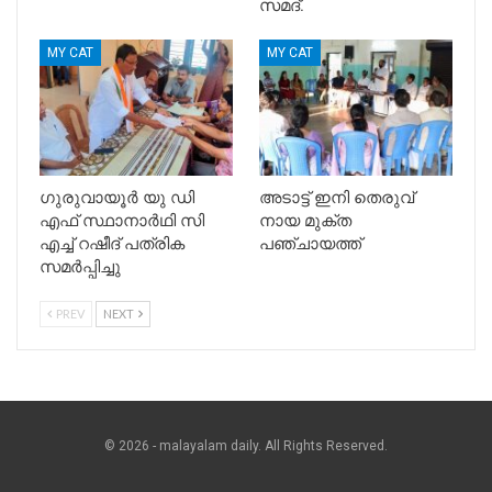
സമദ്.
MY CAT
MY CAT
ഗുരുവായൂർ യു ഡി
അടാട്ട് ഇനി തെരുവ്
എഫ് സ്ഥാനാർഥി സി
നായ മുക്ത
എച്ച് റഷീദ് പത്രിക
പഞ്ചായത്ത്‌
സമർപ്പിച്ചു
PREV
NEXT
© 2026 - malayalam daily. All Rights Reserved.