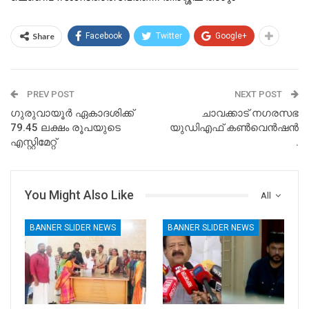
Share
Facebook
Twitter
Google+
PREV POST
NEXT POST
ഗുരുവായൂർ ഏകാദശിക്ക്
ചാവക്കാട് നഗരസഭ
79.45 ലക്ഷം രൂപയുടെ
യുഡിഎഫ് കൺവെൻഷൻ
എസ്റ്റിമേറ്റ്
.
You Might Also Like
All
BANNER SLIDER NEWS
BANNER SLIDER NEWS