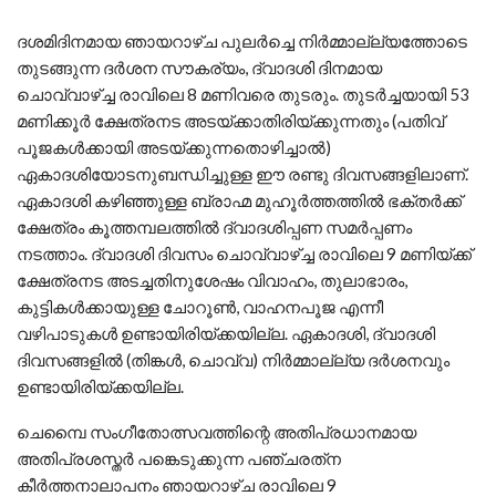
ദശമിദിനമായ ഞായറാഴ്ച പുലര്‍ച്ചെ നിര്‍മ്മാല്ല്യത്തോടെ
തുടങ്ങുന്ന ദര്‍ശന സൗകര്യം, ദ്വാദശി ദിനമായ
ചൊവ്വാഴ്ച്ച രാവിലെ 8 മണിവരെ തുടരും. തുടര്‍ച്ചയായി 53
മണിക്കൂര്‍ ക്ഷേത്രനട അടയ്ക്കാതിരിയ്ക്കുന്നതും (പതിവ്
പൂജകള്‍ക്കായി അടയ്ക്കുന്നതൊഴിച്ചാല്‍)
ഏകാദശിയോടനുബന്ധിച്ചുള്ള ഈ രണ്ടു ദിവസങ്ങളിലാണ്.
ഏകാദശി കഴിഞ്ഞുള്ള ബ്രാഹ്മ മുഹൂര്‍ത്തത്തില്‍ ഭക്തര്‍ക്ക്
ക്ഷേത്രം കൂത്തമ്പലത്തില്‍ ദ്വാദശിപ്പണ സമര്‍പ്പണം
നടത്താം. ദ്വാദശി ദിവസം ചൊവ്വാഴ്ച്ച രാവിലെ 9 മണിയ്ക്ക്
ക്ഷേത്രനട അടച്ചതിനുശേഷം വിവാഹം, തുലാഭാരം,
കുട്ടികള്‍ക്കായുള്ള ചോറൂണ്‍, വാഹനപൂജ എന്നീ
വഴിപാടുകള്‍ ഉണ്ടായിരിയ്ക്കയില്ല. ഏകാദശി, ദ്വാദശി
ദിവസങ്ങളില്‍ (തിങ്കള്‍, ചൊവ്വ) നിര്‍മ്മാല്ല്യ ദര്‍ശനവും
ഉണ്ടായിരിയ്ക്കയില്ല.
ചെമ്പൈ സംഗീതോത്സവത്തിന്റെ അതിപ്രധാനമായ
അതിപ്രശസ്തര്‍ പങ്കെടുക്കുന്ന പഞ്ചരത്‌ന
കീര്‍ത്തനാലാപനം ഞായറാഴ്ച രാവിലെ 9