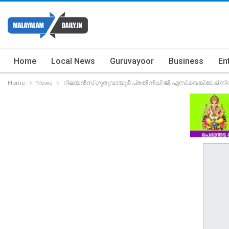
Home
Local News
Guruvayoor
Business
En
Home
News
റിലയൻസ് ഗുരുവായൂർ പ്രതിനിധി ജി.എസ്.വെങ്കിടേഷ് ന