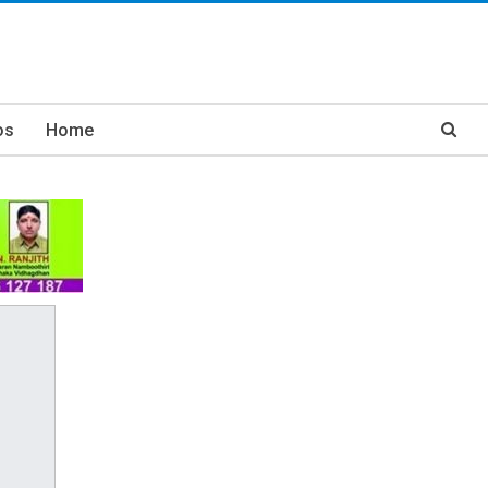
os
Home