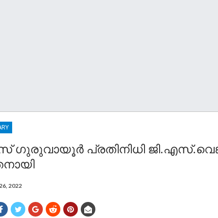
ARY
 ഗുരുവായൂർ പ്രതിനിധി ജി.എസ്.വെങ്
തനായി
26, 2022