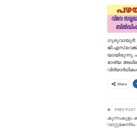
ഗുരുവായൂർ:
ജി.എസ്.വെങ്
യായിരുന്നു
ഭാര്യ: അഖില
വിദ്യാർഥികൾ
Share
PREV POST
കുന്നംകുളം 
വാറ്റുകേന്ദ്രം 