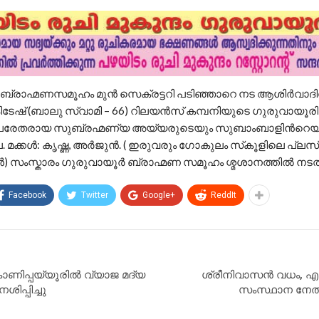
 ബ്രാഹ്മണസമൂഹം മുൻ സെക്രട്ടറി പടിഞ്ഞാറെ നട ആശിർവാദ
കിടേഷ് (ബാലു സ്വാമി – 66) റിലയൻസ് കമ്പനിയുടെ ഗുരുവായൂ
 .പരേതരായ സുബ്രഹ്മണ്യ അയ്യരുടെയും സുബാംബാളിൻറെയ
. മക്കൾ: കൃഷ്ണ, അർജുൻ. ( ഇരുവരും ഗോകുലം സ്‌കൂളിലെ പ്ല
) സംസ്കാരം ഗുരുവായൂർ ബ്രാഹ്മണ സമൂഹം ശ്മശാനത്തിൽ നടത
Facebook
Twitter
Google+
ReddIt
കാണിപ്പയ്യൂരിൽ വ്യാജ മദ്യ
ശ്രീനിവാസൻ വധം, എ
നശിപ്പിച്ചു
സംസ്ഥാന നേതാ