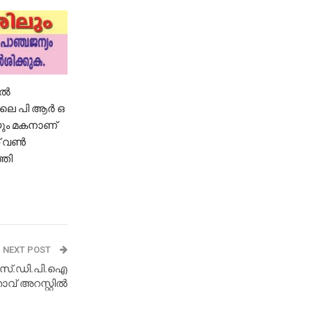
ിൽ
രിലെ പി ആർ ഒ
ും മകനാണ്
സ് വൺ
്തി
NEXT POST
സ്.ഡി.പി.ഐ
വ് അറസ്റ്റിൽ