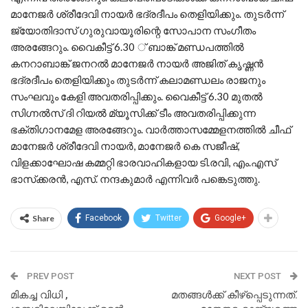
മാനേജർ ശ്രീദേവി നായർ ഭദ്രദീപം തെളിയിക്കും. തുടർന്ന്
ജ്യോതിദാസ് ഗുരുവായൂരിന്റെ സോപാന സംഗീതം
അരങ്ങേറും. വൈകീട്ട് 6.30 ് ബാങ്ക് മണ്ഡപത്തിൽ
കനറാബാങ്ക് ജനറൽ മാനേജർ നായർ അജിത് കൃഷ്ണൻ
ഭദ്രദീപം തെളിയിക്കും തുടർന്ന് കലാമണ്ഡലം രാജനും
സംഘവും കേളി അവതരിപ്പിക്കും. വൈകീട്ട് 6.30 മുതൽ
സിഗ്നൽസ് ദി റിയൽ മ്യൂസിക്ക് ടീം അവതരിപ്പിക്കുന്ന
ഭക്തിഗാനമേള അരങ്ങേറും. വാർത്താസമ്മേളനത്തിൽ ചീഫ്
മാനേജർ ശ്രീദേവി നായർ, മാനേജർ കെ സജീഷ്,
വിളക്കാഘോഷ കമ്മറ്റി ഭാരവാഹികളായ ടി.രവി, എം.എസ്
ഭാസ്‌ക്കരൻ, എസ്. നന്ദകുമാർ എന്നിവർ പങ്കെടുത്തു.
Share
Facebook
Twitter
Google+
PREV POST
NEXT POST
മികച്ച വിധി ,
മതങ്ങള്‍ക്ക് കീഴ്പ്പെടുന്നത്.