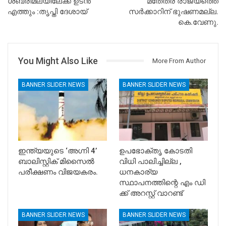
ശബരിമലയിലേക്ക് ഉടന്‍
മതേതര രാജ്യത്തെ
എത്തും :തൃപ്തി ദേശായ്
സര്‍ക്കാറിന് ഭുഷണമല്ല.
കെ.വേണു.
You Might Also Like
More From Author
BANNER SLIDER NEWS
BANNER SLIDER NEWS
ഇന്ത്യയുടെ ‘അഗ്നി 4’
ഉപഭോക്തൃ കോടതി
ബാലിസ്റ്റിക് മിസൈൽ
വിധി പാലിച്ചില്ല ,
പരീക്ഷണം വിജയകരം.
ധനകാര്യ
സ്ഥാപനത്തിന്റെ എം ഡി
ക്ക് അറസ്റ്റ് വാറണ്ട്
BANNER SLIDER NEWS
BANNER SLIDER NEWS