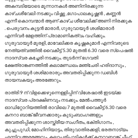
അകമ്പടിയോടെ മൂന്നാനകള്‍ അണിനിരക്കുന്ന
കാഴ്ചശീവേലി നടക്കും വിഷ്ണു ,ഗോപാലകൃഷ്ണന്‍ , കണ്ണന്‍
എന്നീ കൊമ്പന്മാര്‍ ആണ് കാഴ്ച ശീവേലിക്ക് അണി നിരക്കുക
. പെരുവനം കുട്ടൻ മാരാർ, ഗുരുവായൂർ ശശിമാരാർ
എന്നിവർ മേളത്തിന് പ്രാമാണികത്വം വഹിക്കും.
ഗുരുവായൂർ മുരളി, മാവേലിക്കര കൃഷ്ണകുമാർ എന്നിവരുടെ
നേത്യത്വത്തിൽ വൈകീട്ട് 5.30 മുതൽ 6.30 വരെ സ്‌പെഷൽ
നാദസ്വര കച്ചേരി നടക്കും. തുടർന്ന് ഭഗവതി
ക്ഷേത്രാങ്കണത്തിൽ കലാമണ്ഡലം മഞ്ചേരി ഹരിദാസും ,
ഗുരുവായൂർ ശശിമാരാരും അവതരിപ്പിക്കുന്ന ഡബിൾ
തായമ്പകയും അരങ്ങേറും.
രാത്രി 9 ന് വിളക്കെഴുന്നെള്ളിപ്പിന് വിശേഷാൽ ഇടയ്ക്ക
നാദസ്വര പ്രദക്ഷിണവും നടക്കും. മേൽപത്തൂർ
ഓഡിറ്റോറിയത്തിൽ രാവിലെ 7 മുതൽ വൈകീട്ട് 6.30 വരെ
കനറാ ബാങ്ക് ജീവനക്കാരും കുടുംബാംഗങ്ങളും
അവതരിപ്പിക്കുന്ന ശാസ്ത്രീയ സംഗീതം, ഭക്തിഗാനം ,
കുച്ചുപുഡി, മോഹിനിയാട്ടം, തിരുവാതിരക്കളി, ഭരതനാട്യം
എന്നിവ അരങ്ങേറും. കലാപരിപാടികൾക്ക് കനറാബാങ്ക് ചീഫ്