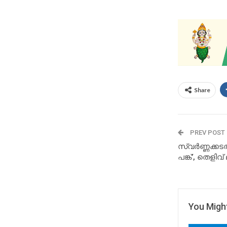
Share
PREV POST
സ്വർണ്ണക്കട
പങ്ക്’, തെളിവ് 
You Might