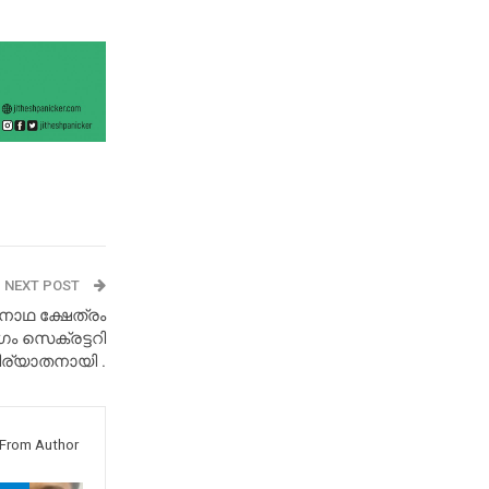
NEXT POST
നാഥ ക്ഷേത്രം
 സെക്രട്ടറി
ിര്യാതനായി .
From Author