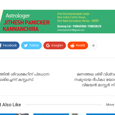
Facebook
Twitter
Google+
ReddIt
ത്തിൽ ശിവശങ്കറിന് പ്രധാന
മണത്തല ശ്രീ വിശ്വ
ലഭിച്ചെന്ന് കസ്റ്റംസ്.
സമുദായ ദീപികാ യോഗം
വിജയൻ മാസ്റ്റർ ന
 Also Like
More 