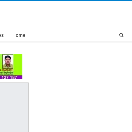
os
Home