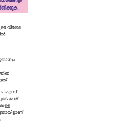
ുടെ വിദേശ
ല്‍
 ഏതാനും
്ക്ക്
ത്‌.
 പി.എസ്
ുടെ പേര്
മുള്ള
്ചയായിട്ടാണ്
.