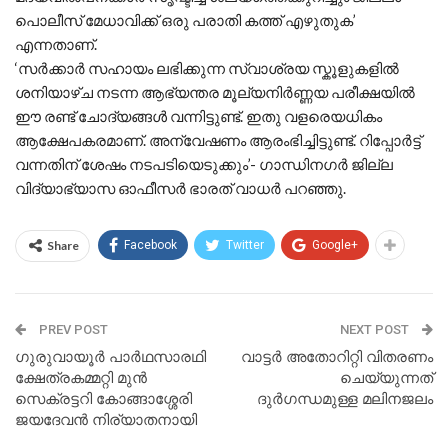
പൊലീസ് മേധാവിക്ക് ഒരു പരാതി കത്ത് എഴുതുക’
എന്നതാണ്.
‘സര്‍ക്കാര്‍ സഹായം ലഭിക്കുന്ന സ്വാശ്രയ സ്കൂളുകളില്‍
ശനിയാഴ്ച നടന്ന ആഭ്യന്തര മൂല്യനിര്‍ണ്ണയ പരീക്ഷയില്‍
ഈ രണ്ട് ചോദ്യങ്ങള്‍ വന്നിട്ടുണ്ട്. ഇതു വളരെയധികം
ആക്ഷേപകരമാണ്. അന്വേഷണം ആരംഭിച്ചിട്ടുണ്ട്. റിപ്പോര്‍ട്ട്
വന്നതിന് ശേഷം നടപടിയെടുക്കും’- ഗാന്ധിനഗര്‍ ജില്ല
വിദ്യാഭ്യാസ ഓഫീസര്‍ ഭാരത് വാധര്‍ പറഞ്ഞു.
Share
Facebook
Twitter
Google+
PREV POST
NEXT POST
ഗുരുവായൂർ പാർഥസാരഥി
വാട്ടർ അതോറിറ്റി വിതരണം
ക്ഷേത്രകമ്മറ്റി മുൻ
ചെയ്യുന്നത്
സെക്രട്ടറി കോങ്ങാശ്ശേരി
ദുർഗന്ധമുള്ള മലിനജലം
ജയദേവൻ നിര്യാതനായി