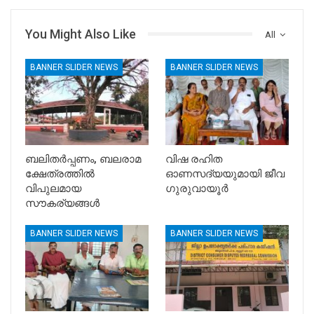
You Might Also Like
All
BANNER SLIDER NEWS
BANNER SLIDER NEWS
ബലിതർപ്പണം, ബലരാമ
വിഷ രഹിത
ക്ഷേത്രത്തിൽ
ഓണസദ്യയുമായി ജീവ
വിപുലമായ
ഗുരുവായൂർ
സൗകര്യങ്ങൾ
BANNER SLIDER NEWS
BANNER SLIDER NEWS