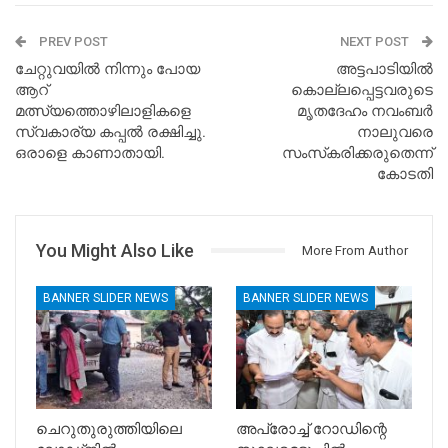
PREV POST
NEXT POST
ചേറ്റുവയില്‍ നിന്നും പോയ
അട്ടപാടിയില്‍
ആറ്
കൊല്ലപ്പെട്ടവരുടെ
മത്സ്യത്തൊഴിലാളികളെ
മൃതദേഹം നവംബര്‍
സ്വകാര്യ കപ്പൽ രക്ഷിച്ചു.
നാലുവരെ
ഒരാളെ കാണാതായി.
സംസ്‌കരിക്കരുതെന്ന്
കോടതി
You Might Also Like
More From Author
BANNER SLIDER NEWS
BANNER SLIDER NEWS
ചെറുതുരുത്തിയിലെ
അപ്രോച്ച് റോഡിന്റെ