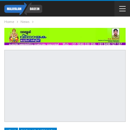
Home
News