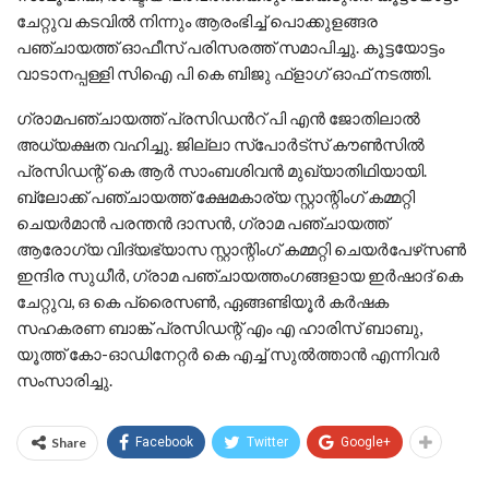
ചേറ്റുവ കടവിൽ നിന്നും ആരംഭിച്ച് പൊക്കുളങ്ങര
പഞ്ചായത്ത് ഓഫീസ് പരിസരത്ത് സമാപിച്ചു. കൂട്ടയോട്ടം
വാടാനപ്പള്ളി സിഐ പി കെ ബിജു ഫ്‌ളാഗ് ഓഫ് നടത്തി.
ഗ്രാമപഞ്ചായത്ത് പ്രസിഡൻറ് പി എൻ ജോതിലാൽ
അധ്യക്ഷത വഹിച്ചു. ജില്ലാ സ്‌പോർട്‌സ് കൗൺസിൽ
പ്രസിഡന്റ് കെ ആർ സാംബശിവൻ മുഖ്യാതിഥിയായി.
ബ്ലോക്ക് പഞ്ചായത്ത് ക്ഷേമകാര്യ സ്റ്റാന്റിംഗ് കമ്മറ്റി
ചെയർമാൻ പരന്തൻ ദാസൻ, ഗ്രാമ പഞ്ചായത്ത്
ആരോഗ്യ വിദ്യഭ്യാസ സ്റ്റാന്റിംഗ് കമ്മറ്റി ചെയർപേഴ്‌സൺ
ഇന്ദിര സുധീർ, ഗ്രാമ പഞ്ചായത്തംഗങ്ങളായ ഇർഷാദ് കെ
ചേറ്റുവ, ഒ കെ പ്രൈസൺ, ഏങ്ങണ്ടിയൂർ കർഷക
സഹകരണ ബാങ്ക് പ്രസിഡന്റ് എം എ ഹാരിസ് ബാബു,
യൂത്ത് കോ-ഓഡിനേറ്റർ കെ എച്ച് സുൽത്താൻ എന്നിവർ
സംസാരിച്ചു.
Share
Facebook
Twitter
Google+