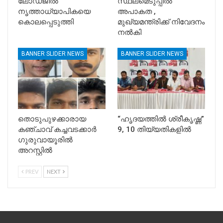
ലോഡ്ജിൽ
സ്ഥലമെടുപ്പിൽ
നൃത്താധ്യാപികയെ
അപാകത ,
കൊലപ്പെടുത്തി
മുഖ്യമന്ത്രിക്ക് നിവേദനം
നൽകി
BANNER SLIDER NEWS
BANNER SLIDER NEWS
തൊടുപുഴക്കാരായ
“ഹൃദയത്തിൽ ശ്രീകൃഷ്ണ”
കഞ്ചാവ് കച്ചവടക്കാർ
9, 10 തിയ്യതികളിൽ
ഗുരുവായൂരിൽ
അറസ്റ്റിൽ
PREV
NEXT