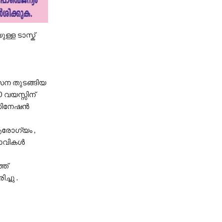
്ള ടാസ്ക്
േന തുടങ്ങിയ
0 വയസ്സിന്
്സിനേഷൻ
രോഗ്യം ,
േധാവികൾ
്ത്
്ചു .