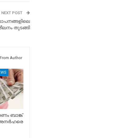
NEXT POST
ഥാപനങ്ങളിലെ
ീലനം തുടങ്ങി
From Author
EWS
ം ബാങ്ക്
് അനർഹരെ