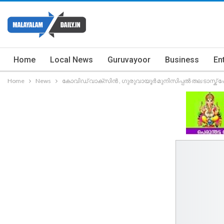
Home
Local News
Guruvayoor
Business
En
Home
News
കോവിഡ് വാക്സിൻ , ഗുരുവായൂർ മുനിസിപ്പൽ തല ടാസ്ക് ഫോഴ്