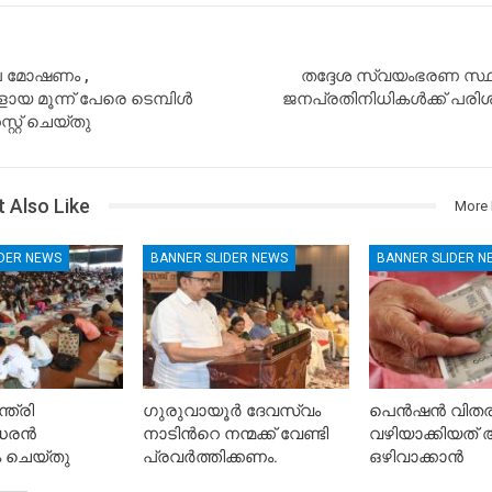
െ മോഷണം ,
തദ്ദേശ സ്വയംഭരണ സ്
 മൂന്ന് പേരെ ടെമ്പിൾ
ജനപ്രതിനിധികൾക്ക് പരിശ
റ്റ് ചെയ്തു
 Also Like
More 
IDER NEWS
BANNER SLIDER NEWS
BANNER SLIDER N
ത്രി
ഗുരുവായൂർ ദേവസ്വം
പെൻഷൻ വിതരണ
രന്‍
നാടിൻറെ നന്മക്ക് വേണ്ടി
വഴിയാക്കിയത
 ചെയ്തു
പ്രവർത്തിക്കണം.
ഒഴിവാക്കാൻ