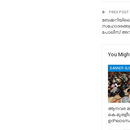
PREV POST
ബേക്കറിയില
സഹോദരങ്ങളായ
പോലീസ് അറസ്
You Might
BANNER SL
ആനവര മന്
കെ.മുരളീധ
ഉദ്ഘാടനം