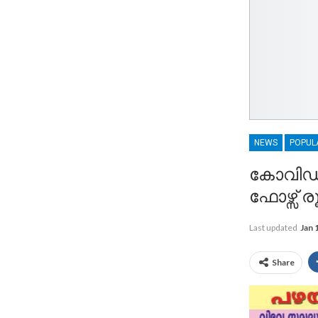
NEWS
POPUL
കോവിഡ് 
ഫോഴ്സ് ര
Last updated
Jan 
Share