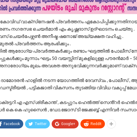
കോവിഡ് വാക്സിനേഷൻ പ്രവർത്തനം ഏകോപിപ്പിക്കുന്നതിനായുള
ീകരണം നഗരസഭ ചെയർമാൻ എം കൃഷ്ണദാസ് ഉദ്ഘാടനം ചെയ്തു .
 ചെയർപേഴ്സൺ അനീഷ്മ ഷനോജ് അദ്ധ്യക്ഷത വഹിച്ചു .
ുതൽ പ്രവർത്തനം ആരംഭിക്കും .
ിൽ ആരോഗ്യ പ്രവർത്തകർക്കും രണ്ടാം ഘട്ടത്തിൽ പോലീസ് സ
പുകൾക്കും മൂന്നാം ഘട്ടം 50 വയസ്സിന് മുകളിലുള്ള പൗരൻമാർ – 5
അനാരോഗ്യം മൂലം അവശത അനുഭവിക്കുന്നവർക്കുമാണ് വാക
ാമോദരൻ ഹാളിൽ നടന്ന യോഗത്തിൽ ദേവസ്വം , പോലീസ് , ആ
ഡസ്ട്രീയൽ , പട്ടികജാതി വികസനം തുടങ്ങിയ വിവിധ വകുപ്പ് മ
ട്ടറി എ എസ് ശ്രീകാന്ത് , കടപ്പുറം ഹെൽത്ത് സെൻ്റർ ഹെൽത
കെ കെ ഹുസൈൻ , ഡോ.ജോസ് ടി ജേക്കബ്ബ് എന്നിവർ സംസാരിച
Facebook
Twitter
Google+
ReddIt