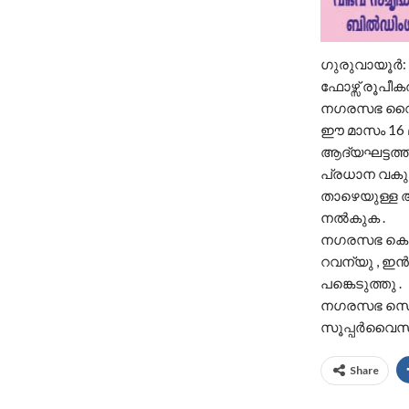
ഗുരുവായൂർ: 
ഫോഴ്സ് രൂപ
നഗരസഭ വൈസ്
ഈ മാസം 16 മ
ആദ്യഘട്ടത്ത
പ്രധാന വകുപ്
താഴെയുള്ള 
നൽകുക .
നഗരസഭ കെ ദ
റവന്യു , ഇൻ
പങ്കെടുത്തു .
നഗരസഭ സെക്ര
സൂപ്പർവൈസർ 
Share