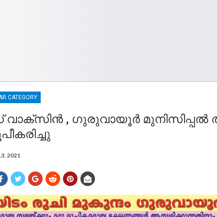
AR CATEGORY
വാക്സിൻ , ഗുരുവായൂർ മുനിസിപ്പൽ തല
ൂപീകരിച്ചു
13, 2021