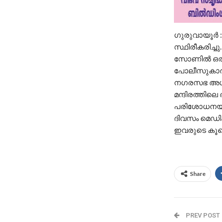
ഗുരുവായൂര്‍
സ്ഥിരീകരിച്ച
സോണില്‍ ഒരാ
പോലീസുകാര്‍
നഗരസഭ അഗതി മ
മന്ദിരത്തിലെ
പരിശോധനയിലാ
ദിവസം മെഡിക്
ഇവരുടെ കൂടെ ന
Share
PREV POST