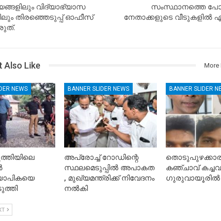
ങളിലും വിദ്യാഭ്യാസ
സംസ്ഥാനത്തെ പോപ്
ലും തിരഞ്ഞെടുപ്പ് ഓഫീസ്
നേതാക്കളുടെ വീടുകളിൽ എൻ
രുത്.
 Also Like
More 
IDER NEWS
BANNER SLIDER NEWS
BANNER SLIDER N
ത്തിയിലെ
അപ്രോച്ച് റോഡിന്റെ
തൊടുപുഴക്കാ
ൽ
സ്ഥലമെടുപ്പിൽ അപാകത
കഞ്ചാവ് കച്ചവ
്യാപികയെ
, മുഖ്യമന്ത്രിക്ക് നിവേദനം
ഗുരുവായൂരിൽ 
ുത്തി
നൽകി
XT