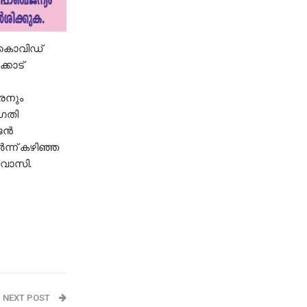
ി കൊവിഡ്
്കോട്
ാരനും
അഗതി
ന്‍
ന്ന് കഴിഞ്ഞ
േവാസി.
NEXT POST