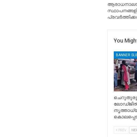
ആരാധനാലയങ്
സ്ഥാപനങ്ങളി
പ്രവർത്തിക്ക
You Might
BANNER SL
ചെറുതുരു
ലോഡ്ജി
നൃത്താധ
കൊലപ്പെട
PREV
NE