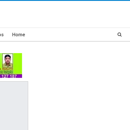
os
Home