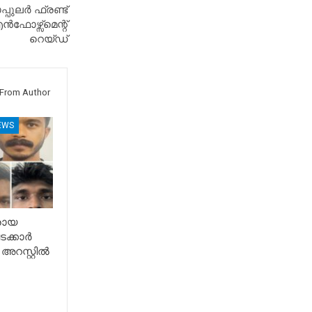
പുലർ ഫ്രണ്ട്
ഫോഴ്സ്മെന്റ്
റെയ്ഡ്
From Author
EWS
രായ
ടക്കാർ
അറസ്റ്റിൽ