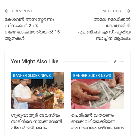
PREV POST
NEXT POST
കേശവൻ അനുസ്മരണം
അമല മെഡിക്കല്‍
ഡിസംബർ 2 ന്,
കോളേജില്‍
ഗജഘോഷയാത്രയിൽ 15
എം.ബി.ബി.എസ്. പുതിയ
ആനകൾ
ബാച്ചിന് ആരംഭം
You Might Also Like
All
BANNER SLIDER NEWS
BANNER SLIDER NEWS
ഗുരുവായൂർ ദേവസ്വം
പെൻഷൻ വിതരണം
നാടിൻറെ നന്മക്ക് വേണ്ടി
ബാങ്ക് വഴിയാക്കിയത്
പ്രവർത്തിക്കണം.
അനർഹരെ ഒഴിവാക്കാൻ