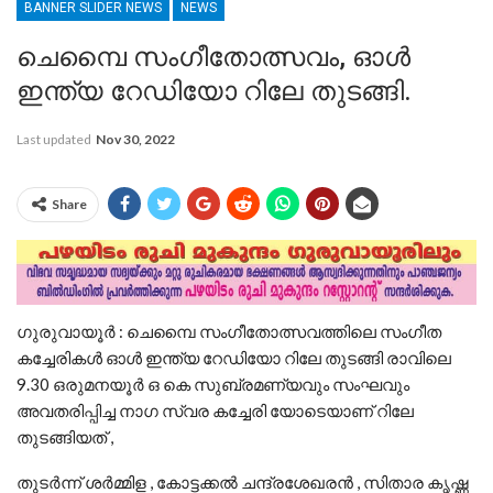
BANNER SLIDER NEWS
NEWS
ചെമ്പൈ സംഗീതോത്സവം, ഓൾ
ഇന്ത്യ റേഡിയോ റിലേ തുടങ്ങി.
Last updated
Nov 30, 2022
Share
ഗുരുവായൂർ : ചെമ്പൈ സംഗീതോത്സവത്തിലെ സംഗീത
കച്ചേരികൾ ഓൾ ഇന്ത്യ റേഡിയോ റിലേ തുടങ്ങി രാവിലെ
9.30 ഒരുമനയൂർ ഒ കെ സുബ്രമണ്യവും സംഘവും
അവതരിപ്പിച്ച നാഗ സ്വര കച്ചേരി യോടെയാണ് റിലേ
തുടങ്ങിയത് ,
തുടർന്ന് ശർമ്മിള , കോട്ടക്കൽ ചന്ദ്രശേഖരൻ , സിതാര കൃഷ്ണ