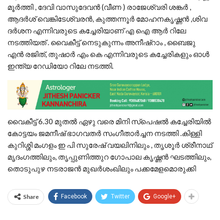
മൂർത്തി , ദേവി വാസുദേവൻ (വീണ ) രാജേശ്വരി ശങ്കർ ,
ആദർശ് വെങ്കിടേശ്വരൻ, കുത്തന്നൂർ മോഹനകൃഷ്ണൻ ,ശിവ
ദർശന എന്നിവരുടെ കച്ചേരിയാണ് എ ഐ ആർ റിലേ
നടത്തിയത് . വൈകീട്ട് നെടുകുന്നം അനീഷ്‌റാം , ബൈജു
എൻ രജിത്, തുഷാർ എം കെ എന്നിവരുടെ കച്ചേരികളും ഓൾ
ഇന്ത്യ റേഡിയോ റിലേ നടത്തി.
വൈകീട്ട് 6.30 മുതൽ ഏഴു വരെ മിനി സ്‌പെഷൽ കച്ചേരിയിൽ
കോട്ടയം ജമനീഷ്‌ ഭാഗവതർ സംഗീതാർച്ചന നടത്തി .കിള്ളി
കുറിശ്ശി മംഗളം ഇ പി സുരേഷ് വയലിനിലും , തൃശൂർ ശ്രീനാഥ്
മൃദംഗത്തിലും, തൃപ്പുണിത്തുറ ഗോപാല കൃഷ്ണൻ ഘടത്തിലും,
തൊടുപുഴ നടരാജൻ മുഖർശംഖിലും പക്കമേളമൊരുക്കി
Share
Facebook
Twitter
Google+