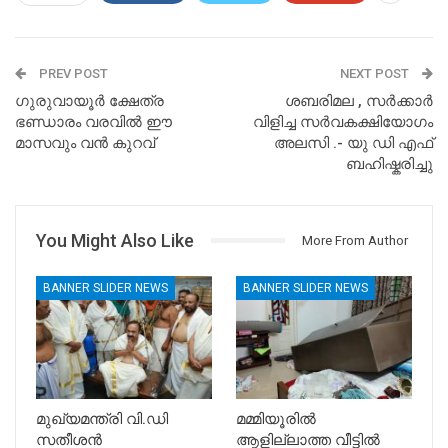
PREV POST
NEXT POST
ഗുരുവായൂർ ക്ഷേത്ര
ശബരിമല , സർക്കാർ
ഭണ്ഡാരം വരവിൽ ഈ
വിളിച്ച സർവകക്ഷിയോഗം
മാസവും വൻ കുറവ്
അലസി .- യു ഡി എഫ്
ബഹിഷ്കരിച്ചു
You Might Also Like
More From Author
BANNER SLIDER NEWS
BANNER SLIDER NEWS
മുഖ്യമന്ത്രി വി.ഡി
മമ്മിയൂരിൽ
സതീശൻ
ആളില്ലാത്ത വീട്ടിൽ