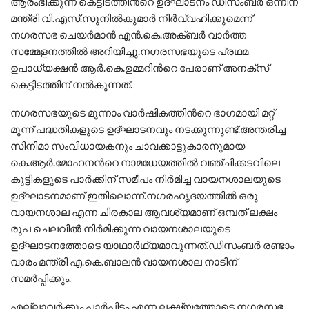
ആരംഭിക്കുന്ന കെട്ടിടത്തിന്‍റെ ഉദ്ഘാടനം ഡിസംബര്‍ ഒന്നിന്
മന്ത്രി വി.എസ്.സുനില്‍കുമാര്‍ നിര്‍വ്വഹിക്കുമെന്ന്
നഗരസഭ ചെയര്‍മാന്‍ എന്‍.കെ.അക്ബര്‍ വാർത്ത
സമ്മേളനത്തില്‍ അറിയിച്ചു.നഗരസഭയുടെ പ്രഥമ
ഉപാധ്യക്ഷന്‍ ആര്‍.കെ.ഉമ്മറിന്‍റെ പേരാണ് അനക്സ്
കെട്ടിടത്തിന് നല്‍കുന്നത്.
നഗരസഭയുടെ മൂന്നാം വാര്‍ഷികത്തിന്‍റെ ഭാഗമായി മറ്റ്
മൂന്ന് പദ്ധതികളുടെ ഉദ്ഘാടനവും നടക്കുന്നുണ്ട്.അന്തരിച്ച
സിനിമാ സംവിധായകനും ചാവക്കാട്ടുകാരനുമായ
കെ.ആര്‍.മോഹനന്‍റെ നാമധേയത്തില്‍ വഞ്ചിക്കടവിലെ
കുട്ടികളുടെ പാര്‍ക്കിന് സമീപം നിര്‍മിച്ച വായനശാലയുടെ
ഉദ്ഘാടനമാണ് ഇതിലൊന്ന്.നഗരഹൃദയത്തില്‍ ഒരു
വായനശാല എന്ന ചിരകാല ആവശ്യമാണ് ഒമ്പത് ലക്ഷം
രുപ ചെലവില്‍ നിര്‍മിക്കുന്ന വായനശാലയുടെ
ഉദ്ഘാടനത്തോടെ യാഥാര്‍ഥ്യമാവുന്നത്.ഡിസംബര്‍ രണ്ടാം
വാരം മന്ത്രി എ.കെ.ബാലന്‍ വായനശാല നാടിന്
സമര്‍പ്പിക്കും.
എല്ലാവര്‍ക്കും പാര്‍പ്പിടം എന്ന ലക്ഷ്യത്തോടെ നഗരസഭ