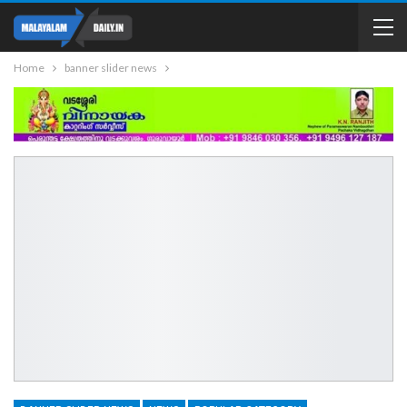
Home
banner slider news