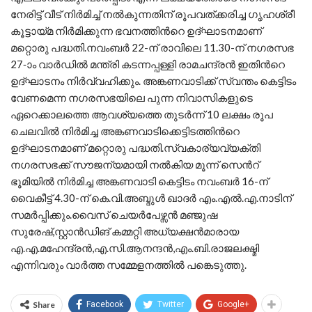
നേരിട്ട് വീട് നിര്‍മിച്ച് നല്‍കുന്നതിന് രൂപവത്ക്കരിച്ച ഗൃഹശ്രീ
കൂട്ടായ്മ നിര്‍മിക്കുന്ന ഭവനത്തിന്‍റെ ഉദ്ഘാടനമാണ്
മറ്റൊരു പദ്ധതി.നവംബര്‍ 22-ന് രാവിലെ 11.30-ന് നഗരസഭ
27-ാം വാര്‍ഡില്‍ മന്ത്രി കടന്നപ്പള്ളി രാമചന്ദ്രന്‍ ഇതിന്‍റെ
ഉദ്ഘാടനം നിര്‍വ്വഹിക്കും. അങ്കണവാടിക്ക് സ്വന്തം കെട്ടിടം
വേണമെന്ന നഗരസഭയിലെ പുന്ന നിവാസികളുടെ
ഏറെക്കാലത്തെ ആവശ്യത്തെ തുടര്‍ന്ന് 10 ലക്ഷം രൂപ
ചെലവില്‍ നിര്‍മിച്ച അങ്കണവാടിക്കെട്ടിടത്തിന്‍റെ
ഉദ്ഘാടനമാണ് മറ്റൊരു പദ്ധതി.സ്വകാര്യവ്യക്തി
നഗരസഭക്ക് സൗജന്യമായി നല്‍കിയ മൂന്ന് സെന്‍റ്
ഭൂമിയില്‍ നിര്‍മിച്ച അങ്കണവാടി കെട്ടിടം നവംബര്‍ 16-ന്
വൈകീട്ട് 4.30-ന് കെ.വി.അബ്ദുള്‍ ഖാദര്‍ എം.എല്‍.എ.നാടിന്
സമര്‍പ്പിക്കും.വൈസ് ചെയര്‍പേഴ്സന്‍ മഞ്ജുഷ
സുരേഷ്,സ്റ്റാന്‍ഡിങ് കമ്മറ്റി അധ്യക്ഷന്‍മാരായ
എ.എ.മഹേന്ദ്രന്‍,എ.സി.ആനന്ദന്‍,എം.ബി.രാജലക്ഷ്മി
എന്നിവരും വാർത്ത സമ്മേളനത്തില്‍ പങ്കെടുത്തു.
Share
Facebook
Twitter
Google+