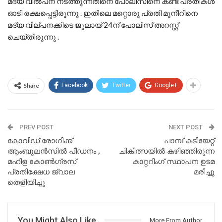
മദ്യ വില്‍പന നടത്തുന്നതിനെ പോലിസിനെ കണ്ട് പ്രതികള്‍
ഓടി രക്ഷപ്പെട്ടിരുന്നു . ഇതിലെ മറ്റൊരു പ്രതി മുനീറിനെ
മദ്യ വില്പനക്കിടെ ജൂലായ്‌ 24ന് പോലിസ് അറസ്റ്റ്
ചെയ്തിരുന്നു .
Share
Facebook
Twitter
Google+
PREV POST
NEXT POST
കോവിഡ് രോഗിക്ക്
പാമ്പ് കടിയേറ്റ്
ആംബുലന്‍സില്‍ പീഡനം ,
ചികിത്സയില്‍ കഴിഞ്ഞിരുന്ന
മഹിള കോണ്‍ഗ്രസ്
കാറ്ററിംഗ് സ്ഥാപന ഉടമ
പ്രതിക്ഷേധ ജ്വാല
മരിച്ചു
തെളിയിച്ചു
You Might Also Like
More From Author