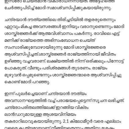
ഇസ്രോ ചെയര്‍മാന്‍ വികാരാധീനനായത്. അദ്ദേഹത്തെ
ചേര്‍ത്തുപിടിച്ച് മോദി സമാശ്വസിപ്പിക്കുകയായിരുന്നു.
ചന്ദ്രയാന്‍ ദൗത്യത്തിലെ തിരിച്ചടിയിൽ തളരരുതെന്നും
ഏറ്റവും മികച്ച അവസരങ്ങൾ ഇനിയും വരാനുണ്ടെന്നും മോദി
ശാസ്ത്രജ്ഞര്‍ക്ക് ആത്മവിശ്വാസം പകര്‍ന്നു. രാവിലെ എട്ട്
മണിക്ക് രാജ്യത്തെ അഭിസംബോധന ചെയ്ത്
സംസാരിക്കുമ്പോഴായിരുന്നു മോദി ശാസ്ത്രജ്ഞരെ
ആശ്വസിപ്പിച്ചത്.ശാസ്ത്രജ്ഞർ രാജ്യത്തിനായി ജീവിതം
ഉഴിഞ്ഞു വച്ചവരാണ്. ലക്ഷ്യത്തിൽ നിന്ന് ഒരിക്കലും പിന്നോട്ട്
പോകരുത്. വീണ്ടും പരിശ്രമങ്ങൾ തുടരണം. രാജ്യം
മുഴുവൻ ഒപ്പമുണ്ടെന്നും ശാസ്ത്രജ്ഞന്മാരെ ആശ്വസിപ്പിച്ചു
കൊണ്ട് മോദി പറഞ്ഞു.
ഇന്ന് പുലർച്ചെയാണ് ചന്ദ്രയാൻ ദൗത്യം
അവസാനഘട്ടത്തിൽ വച്ച് പരാജയപ്പെട്ടെന്ന് സൂചന ലഭിച്ചത്.
ചന്ദ്രോപരിതലത്തിലേക്ക് ഇറങ്ങിയ വിക്രം
ലാൻഡറുമായുള്ള ആശയവിനിമയം
തകരാറിലാവുകയായിരുന്നു. 2.1 കിലോമീറ്റർ വരെ എല്ലാം
വളരെ കൃത്യമായാണ് നീങ്ങിയതെന്നും അതിനു ശേഷം