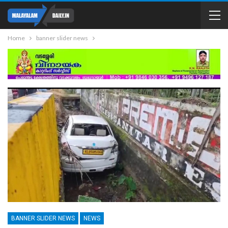
Home
banner slider news
BANNER SLIDER NEWS
NEWS