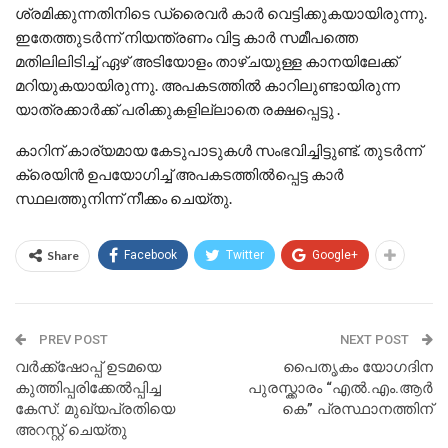
ശ്രമിക്കുന്നതിനിടെ ഡ്രൈവർ കാർ വെട്ടിക്കുകയായിരുന്നു.
ഇതേത്തുടർന്ന് നിയന്ത്രണം വിട്ട കാർ സമീപത്തെ
മതിലിലിടിച്ച് ഏഴ് അടിയോളം താഴ്ചയുള്ള കാനയിലേക്ക്
മറിയുകയായിരുന്നു. അപകടത്തിൽ കാറിലുണ്ടായിരുന്ന
യാത്രക്കാർക്ക് പരിക്കുകളില്ലാതെ രക്ഷപ്പെട്ടു .
കാറിന് കാര്യമായ കേടുപാടുകൾ സംഭവിച്ചിട്ടുണ്ട്. തുടർന്ന്
ക്രെയിൻ ഉപയോഗിച്ച് അപകടത്തിൽപ്പെട്ട കാർ
സ്ഥലത്തുനിന്ന് നീക്കം ചെയ്തു.
Share
Facebook
Twitter
Google+
PREV POST
NEXT POST
വർക്ക്‌ഷോപ്പ് ഉടമയെ
പൈതൃകം യോഗദിന
കുത്തിപ്പരിക്കേൽപ്പിച്ച
പുരസ്ക്കാരം “എൽ.എം.ആർ
കേസ്: മുഖ്യപ്രതിയെ
കെ” പ്രസ്ഥാനത്തിന്
അറസ്റ്റ് ചെയ്തു