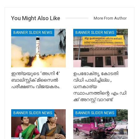
You Might Also Like
More From Author
BANNER SLIDER NEWS
BANNER SLIDER NEWS
ഇന്ത്യയുടെ ‘അഗ്നി 4’
ഉപഭോക്തൃ കോടതി
ബാലിസ്റ്റിക് മിസൈൽ
വിധി പാലിച്ചില്ല ,
പരീക്ഷണം വിജയകരം.
ധനകാര്യ
സ്ഥാപനത്തിന്റെ എം ഡി
ക്ക് അറസ്റ്റ് വാറണ്ട്
BANNER SLIDER NEWS
BANNER SLIDER NEWS