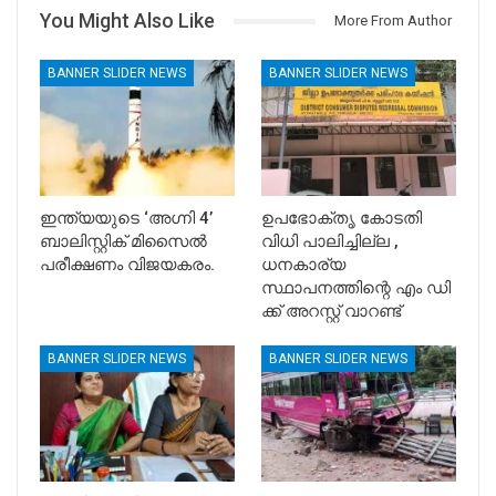
You Might Also Like
More From Author
BANNER SLIDER NEWS
BANNER SLIDER NEWS
ഇന്ത്യയുടെ ‘അഗ്നി 4’
ഉപഭോക്തൃ കോടതി
ബാലിസ്റ്റിക് മിസൈൽ
വിധി പാലിച്ചില്ല ,
പരീക്ഷണം വിജയകരം.
ധനകാര്യ
സ്ഥാപനത്തിന്റെ എം ഡി
ക്ക് അറസ്റ്റ് വാറണ്ട്
BANNER SLIDER NEWS
BANNER SLIDER NEWS