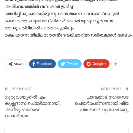
അതിവേഗത്തിൽ വന്ന കാർ ഇടിച്ച്
തെറിപ്പിക്കുകയായിരുന്നു.ഉടൻ തന്നെ ചാവക്കാട് ടോട്ടൽ
കെയർ ആംബുലൻസ് പ്രവർത്തകർ മുതുവട്ടൂർ രാജ
ആശുപത്രിയിൽ എത്തിച്ചെങ്കിലും
രക്ഷിക്കാനായില്ല.മാതാവ്:ദേവകി.ഭാര്യ:സരിത.മക്കൾ:ദേവിക,
Share
Facebook
Twitter
Google+
PREV POST
NEXT POST
ഗുരുവായൂരിൽ എം
ചാവക്കാട് നഗരസഭ
കൃഷ്ണദാസ് ചെയർമാനായി ,
ചെയർപേഴ്‌സണായി ഷീജ
അനീഷ്മ ഷനോജ്
പ്രശാന്ത് ചുമതലയേറ്റു
ഉപാധ്യക്ഷ