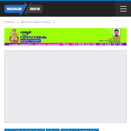
Home
banner slider news