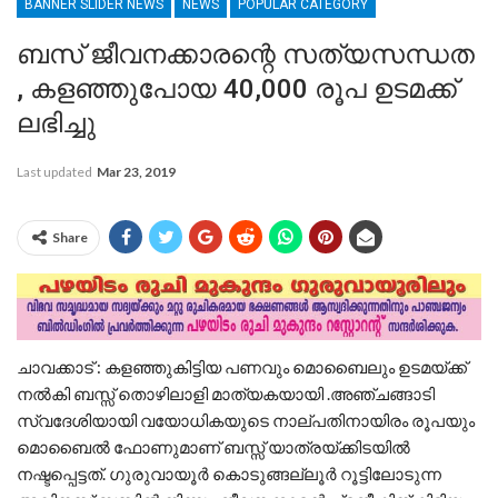
BANNER SLIDER NEWS
NEWS
POPULAR CATEGORY
ബസ് ജീവനക്കാരന്റെ സത്യസന്ധത
, കളഞ്ഞുപോയ 40,000 രൂപ ഉടമക്ക്
ലഭിച്ചു
Last updated
Mar 23, 2019
Share
ചാവക്കാട് : കളഞ്ഞുകിട്ടിയ പണവും മൊബൈലും ഉടമയ്ക്ക്
നൽകി ബസ്സ് തൊഴിലാളി മാത്യകയായി .അഞ്ചങ്ങാടി
സ്വദേശിയായി വയോധികയുടെ നാല്പതിനായിരം രൂപയും
മൊബൈൽ ഫോണുമാണ് ബസ്സ് യാത്രയ്ക്കിടയിൽ
നഷ്ടപ്പെട്ടത്. ഗുരുവായൂർ കൊടുങ്ങല്ലൂർ റൂട്ടിലോടുന്ന