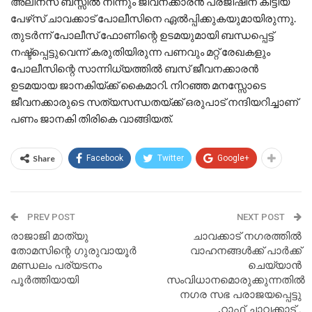
അലിനസ് ബസ്സിൽ നിന്നും ജീവനക്കാരൻ പ്രജീഷിന് കിട്ടിയ
പേഴ്‌സ് ചാവക്കാട് പോലീസിനെ ഏൽപ്പിക്കുകയുമായിരുന്നു.
തുടർന്ന് പോലീസ് ഫോണിന്റെ ഉടമയുമായി ബന്ധപ്പെട്ട്
നഷ്ട്‌പ്പെട്ടുവെന്ന് കരുതിയിരുന്ന പണവും മറ്റ് രേഖകളും
പോലീസിന്റെ സാന്നിധ്യത്തിൽ ബസ് ജീവനക്കാരൻ
ഉടമയായ ജാനകിയ്ക്ക് കൈമാറി. നിറഞ്ഞ മനസ്സോടെ
ജീവനക്കാരുടെ സത്യസന്ധതയ്ക്ക് ഒരുപാട് നന്ദിയറിച്ചാണ്
പണം ജാനകി തിരികെ വാങ്ങിയത്.
Share
Facebook
Twitter
Google+
PREV POST
NEXT POST
രാജാജി മാത്യു
ചാവക്കാട് നഗരത്തിൽ
തോമസിന്റെ ഗുരുവായൂർ
വാഹനങ്ങൾക്ക് പാർക്ക്
മണ്ഡലം പര്യടനം
ചെയ്യാൻ
പൂർത്തിയായി
സംവിധാനമൊരുക്കുന്നതിൽ
നഗര സഭ പരാജയപ്പെട്ടു
,റാഫ് ചാവക്കാട് .