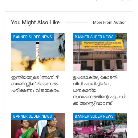
You Might Also Like
More From Author
BANNER SLIDER NEWS
BANNER SLIDER NEWS
ഇന്ത്യയുടെ ‘അഗ്നി 4’
ഉപഭോക്തൃ കോടതി
ബാലിസ്റ്റിക് മിസൈൽ
വിധി പാലിച്ചില്ല ,
പരീക്ഷണം വിജയകരം.
ധനകാര്യ
സ്ഥാപനത്തിന്റെ എം ഡി
ക്ക് അറസ്റ്റ് വാറണ്ട്
BANNER SLIDER NEWS
BANNER SLIDER NEWS