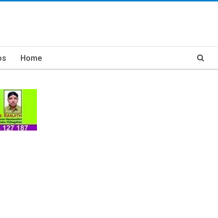
os
Home