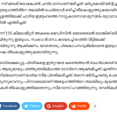
സ്വദേശി ഖോകോൺ ചന്ദ്ര ദാസാണ് മരിച്ചത്. ക്രൂരമായി മർദ്ദിച്
്ദേഹത്തിൻ്റെ തലയിൽ പെട്രോൾ ഒഴിച്ച് തീകൊളുത്തുകയായിരു
ത്തിലേക്ക് ചാടിയ ഇദ്ദേഹത്തെ നാട്ടുകാരനായ മുസ്ലിം യുവാവാണ
 എത്തിച്ചത്.
ിന്ന് 150 കിലോമീറ്റർ അകലെ മെഡിസിൻ-മൊബൈൽ ബാങ്കിങ് ബ
ുന്നു ഇദ്ദേഹം. സംഭവ ദിവസം കടയടച്ച് രാത്രി വീട്ടിലേക്ക്
ഴായിരുന്നു ആക്രമണം. യാതൊരു പ്രകോപനവുമില്ലാതെ ഇദ്ദേ
േഷം തീകൊളുത്തുകയായിരുന്നു.
ിരക്ഷപ്പെട്ട പ്രതികളെ ഇതുവരെ കണ്ടെത്താൻ ബംഗ്ലാദേശ്
ില്ല. ആരുമായും ശത്രുതയില്ലാത്ത ദാസിനെ ആക്രമിച്ചത് എന്തിന
നില്ലെന്നാണ് ഭാര്യ സീമ പ്രതികരിച്ചത്. തന്നെ മർദിച്ച രണ്ടു പേ
ിരുന്നുവെന്നും പിന്നാലെയാണ് അദ്ദേഹത്തിന്‍റെ തലയിലും മുഖത
മികൾ തീകൊളുത്തിയതെന്നും സീമ ദാസ് പറഞ്ഞിരുന്നു. ദമ്പതികൾക്ക
Facebook
Twitter
Google+
ReddIt