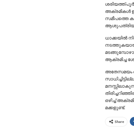
ശരിയത്ത്പൂർ 
അക്രമികൾ ഇദ
സമീപത്തെ കുള
ആശുപത്രിയിൽ
ധാക്കയിൽ ന
നടത്തുകയായിര
മടങ്ങുമ്പോ
ആക്രമിച്ച ശ
അതേസമയം ഓട
സാധിച്ചിട്ട
മനസ്സിലാകുന്
തിരിച്ചറിഞ്ഞ
ഒഴിച്ച് അക്ര
മക്കളുണ്ട്.
Share