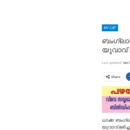
MY CAT
ബംഗ്ലാ
യുവാവ് മ
Last updated
Jan 
Share
ധാക്ക: ബംഗ്
യുവാവ് മരിച