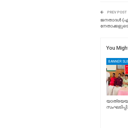
PREV POST
ജനതാദൾ (എ
നേതാക്കളുടെ
You Might
BANNER SL
യാത്രയയപ
സംഘടിപ്പിച