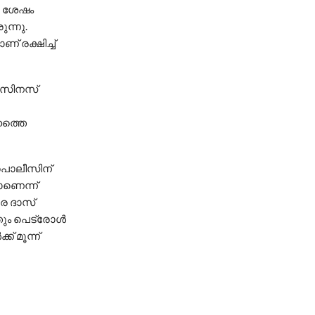
ച ശേഷം
ന്നു.
് രക്ഷിച്ച്
ിസിനസ്
ഹത്തെ
 പൊലീസിന്
ാണെന്ന്
രെ ദാസ്
്തും പെട്രോൾ
് മൂന്ന്