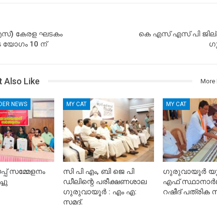
സ്) കേരള ഘടകം
കെ എസ് എസ് പി ജില്
 യോഗം 10 ന്
ഗ
 Also Like
More 
IDER NEWS
MY CAT
MY CAT
്പ് സമ്മേളനം
സി പി എം, ബി ജെ പി
ഗുരുവായൂർ യ
്ചു
ഡീലിന്റെ പരീക്ഷണശാല
എഫ് സ്ഥാനാർഥി
ഗുരുവായൂർ : എം എ:
റഷീദ് പത്രിക സമ
സമദ്.