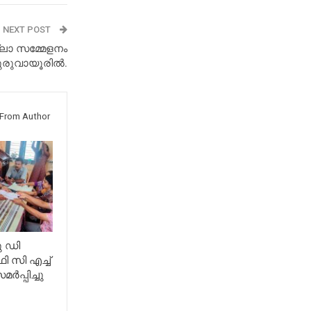
NEXT POST
ലാ സമ്മേളനം
ുരുവായൂരിൽ.
From Author
ു ഡി
 സി എച്ച്
ർപ്പിച്ചു