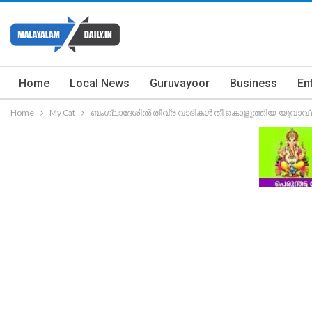
Home
Local News
Guruvayoor
Business
En
Home
My Cat
ബംഗ്ലാദേശിൽ തീവ്ര വാദികൾ തീ കൊളുത്തിയ യുവാവ് മര