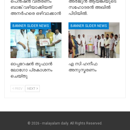
പെൻഷൻ വിതരണം
അർജുൻ ആയങ്കിയുടെ
ബാങ്ക് വഴിയാക്കിയത്
സഹോദരൻ അഖിൽ
അനർഹരെ ഒഴിവാക്കാൻ
പിടിയിൽ.
BANNER SLIDER NEWS
BANNER SLIDER NEWS
ഓപ്പറേഷൻ തൂഫാൻ
എ സി ഹനീഫ
ലോഗോ പ്രകാശനം
അനുസ്മരണം
ചെയ്തു
PREV
NEXT
© 2026 - malayalam daily. All Rights Reserved.