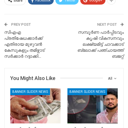
Share
Facebook
Twitter
Google+
PREV POST
NEXT POST
സിഎഎ
സമ്പൂര്‍ണ പാര്‍പ്പിടവും
പ്രതിഷേധക്കാര്‍ക്ക്
കൃഷി വികസനവും
എതിരായ മുഴുവന്‍
ലക്ഷ്യമിട്ട് ചാവക്കാട്
കേസുകളും തമിഴ്നാട്
ബ്ലോക്ക് പഞ്ചായത്ത്
സര്‍ക്കാര്‍ റദ്ദാക്കി…
ബജറ്റ്
You Might Also Like
All
BANNER SLIDER NEWS
BANNER SLIDER NEWS