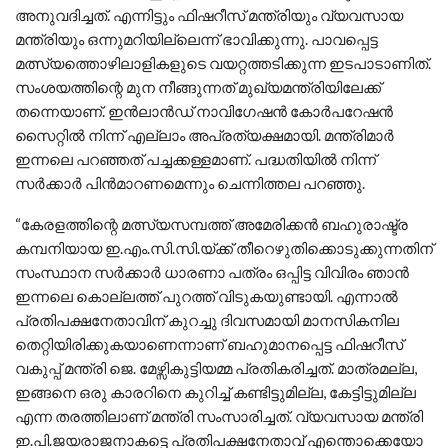
അനുവദിച്ചത്. എന്നിട്ടും ഫിഷറീസ് മന്ത്രിയും വ്യവസായ
മന്ത്രിയും ഒന്നുമറിയില്ലെന്ന് ഭാവിക്കുന്നു. പാവപ്പെട്ട
മത്സ്യത്തൊഴിലാളികളുടെ വയറ്റത്തടിക്കുന്ന ഇടപാടാണിത്.
സംശയത്തിന്റെ മുന നീങ്ങുന്നത് മുഖ്യമന്ത്രിയിലേക്ക്
തന്നെയാണ്. ഇൻലാൻഡ് നാവിഗേഷൻ കോർപറേഷൻ
സൈറ്റിൽ നിന്ന് എല്ലാം അപ്രത്യക്ഷമായി. മന്ത്രിമാർ
ഇന്നലെ പറഞ്ഞത് പച്ചക്കള്ളമാണ്. പദ്ധതിയിൽ നിന്ന്
സർക്കാർ പിൻമാറണമെന്നും ചെന്നിത്തല പറഞ്ഞു.
“കേരളത്തിന്റെ മത്സ്യസമ്പത്ത് അമേരിക്കന്‍ ബഹുരാഷ്ട്ര
കമ്പനിയായ ഇ.എം.സി.സി.യ്ക്ക് തീറെഴുതിക്കൊടുക്കുന്നതിന്
സംസ്ഥാന സര്‍ക്കാര്‍ ധാരണാ പത്രം ഒപ്പിട്ട വിവിരം ഞാന്‍
ഇന്നലെ കൊല്ലത്ത് പുറത്ത് വിടുകയുണ്ടായി. എന്നാല്‍
പ്രതിപക്ഷനേതാവിന് കുറച്ചു ദിവസമായി മാനസികനില
തെറ്റിയിരിക്കുകയാണെന്നാണ് ബഹുമാനപ്പെട്ട ഫിഷറീസ്
വകുപ്പ് മന്ത്രി ജെ. മേഴ്സികുട്ടിയമ്മ പ്രതികരിച്ചത്. മാത്രമല്ല,
ഇങ്ങനെ ഒരു കാരറിനെ കുറിച്ച് കണ്ടിട്ടുമില്ല, കേട്ടിട്ടുമില്ല
എന്ന തരത്തിലാണ് മന്ത്രി സംസാരിച്ചത്. വ്യവസായ മന്ത്രി
ഇ.പി.ജയരാജനാകട്ടെ പ്രതിപക്ഷനേതാവ് എന്തൊക്കെയോ