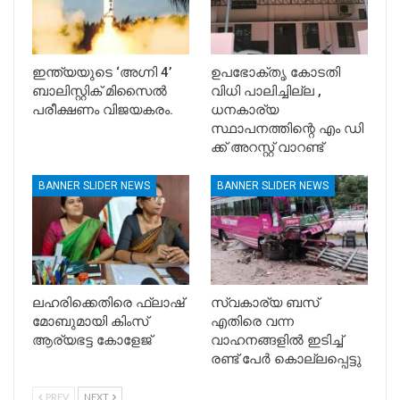
ഇന്ത്യയുടെ ‘അഗ്നി 4’
ഉപഭോക്തൃ കോടതി
ബാലിസ്റ്റിക് മിസൈൽ
വിധി പാലിച്ചില്ല ,
പരീക്ഷണം വിജയകരം.
ധനകാര്യ
സ്ഥാപനത്തിന്റെ എം ഡി
ക്ക് അറസ്റ്റ് വാറണ്ട്
BANNER SLIDER NEWS
BANNER SLIDER NEWS
ലഹരിക്കെതിരെ ഫ്ലാഷ്
സ്വകാര്യ ബസ്
മോബുമായി കിംസ്
എതിരെ വന്ന
ആര്യഭട്ട കോളേജ്
വാഹനങ്ങളിൽ ഇടിച്ച്
രണ്ട് പേർ കൊല്ലപ്പെട്ടു
PREV
NEXT