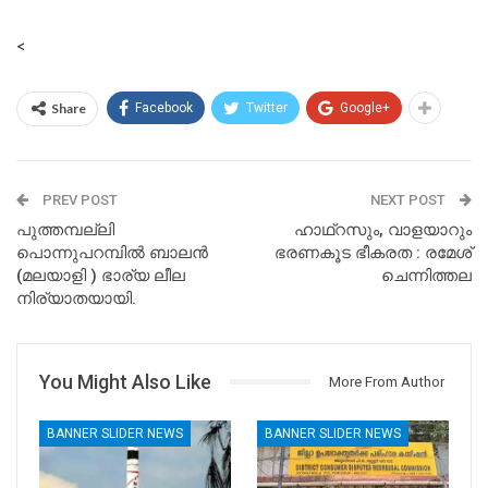
<
Share
Facebook
Twitter
Google+
PREV POST
NEXT POST
പുത്തമ്പല്ലി
ഹാഥ്‌റസും, വാളയാറും
പൊന്നുപറമ്പിൽ ബാലൻ
ഭരണകൂട ഭീകരത : രമേശ്
(മലയാളി ) ഭാര്യ ലീല
ചെന്നിത്തല
നിര്യാതയായി.
You Might Also Like
More From Author
BANNER SLIDER NEWS
BANNER SLIDER NEWS