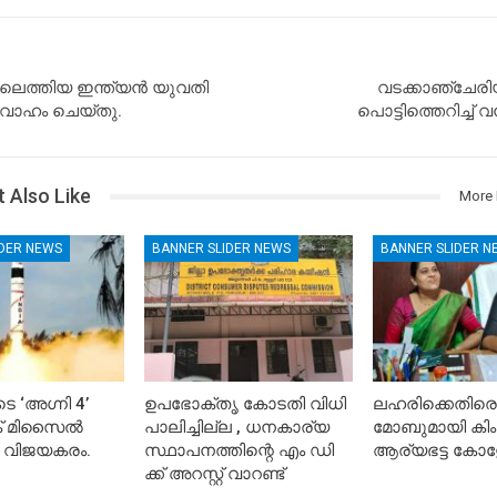
ിലെത്തിയ ഇന്ത്യൻ യുവതി
വടക്കാഞ്ചേരി
വാഹം ചെയ്തു.
പൊട്ടിത്തെറിച്ച
 Also Like
More 
IDER NEWS
BANNER SLIDER NEWS
BANNER SLIDER N
െ ‘അഗ്നി 4’
ഉപഭോക്തൃ കോടതി വിധി
ലഹരിക്കെതിരെ
ിക് മിസൈൽ
പാലിച്ചില്ല , ധനകാര്യ
മോബുമായി കിം
 വിജയകരം.
സ്ഥാപനത്തിന്റെ എം ഡി
ആര്യഭട്ട കോള
ക്ക് അറസ്റ്റ് വാറണ്ട്