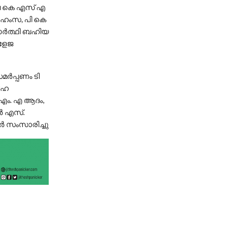
വ കെ എസ് എ
ി ഹംസ, പി കെ
യാർത്ഥി ബഹിയ
ോളേജ
മർപ്പണം ടി
ിഹ
 എം. എ ആദം,
ർ എസ്.
 സംസാരിച്ചു