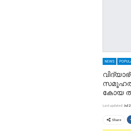
NEWS
POPUL
വിദ്യാ
സമൂഹത്
കോയ ത
Last updated
Jul 
Share