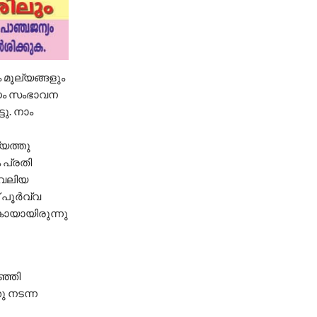
 മൂല്യങ്ങളും
ിധം സംഭാവന
ു. നാം
്യത്തു
 പ്രതി
ം വലിയ
് പൂർവ്വ
കായായിരുന്നു
ഞ്ഞി
ു നടന്ന