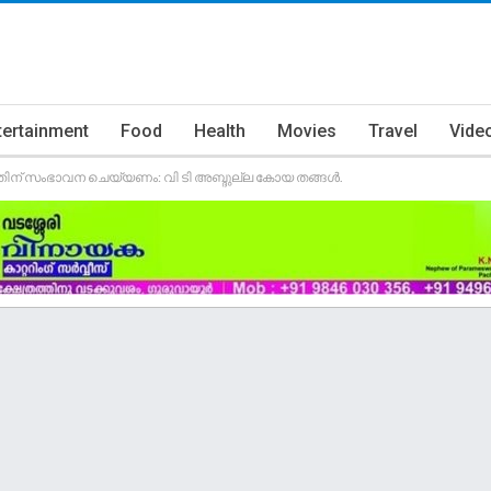
tertainment
Food
Health
Movies
Travel
Vide
തിന് സംഭാവന ചെയ്യണം: വി ടി അബ്ദുല്ല കോയ തങ്ങൾ.