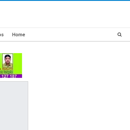
os
Home