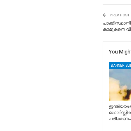
PREV POST
പാക്കിസ്ഥാന
കാമുകനെ വി
You Might
BANNER SL
ഇന്ത്യയുട
ബാലിസ്റ്റ
പരീക്ഷണം