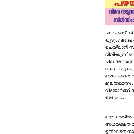
ചാവക്കാട് : 
കുടുംബങ്ങള
ചെയ്യാൻ സന്
ജീവിക്കുന്നിടത
ചില അടയാളപ്
സംഭവിച്ചു കൊ
രോധിക്കാൻ വി
മൂല്യമെന്നും
വിദ്യാർത്ഥി
അദ്ദേഹം.
യോഗത്തിൽ ചാവ
അധ്യക്ഷത വഹ
ഉൽഘടന സമ്മേ