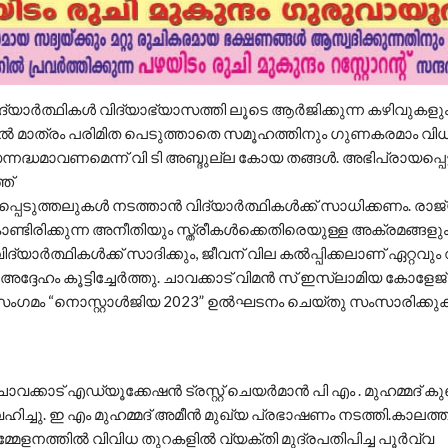
വിദ്യാർത്ഥികൾ വിദ്യാഭ്യാസത്തി ലൂടെ ആർജിക്കുന്ന കഴിവുകളും
ിൽ മാത്രം പരിമിത പെടുത്താതെ സമൂഹത്തിനും ഗുണകരമാം വ
നദ്ധമാവണമെന്ന് വി ടി അബ്ദുല്ല കോയ തങ്ങൾ. അഭിപ്രായപ്പെട്ട
്ത്
പെടുത്തലുകൾ നടത്താൻ വിദ്യാർത്ഥികൾക്ക് സാധിക്കണം. രാജ
ണ്ടിരിക്കുന്ന അനീതിയും സ്ത്രീകൾക്കെതിരെയുള്ള അക്രമങ്ങളും
ദ്യാർത്ഥികൾക്ക് സാദിക്കും, ജീവന് വില കൽപ്പിക്കലാണ് ഏറ്റവു
 അദ്ദേഹം കൂട്ടിച്ചേർത്തു. ചാവക്കാട് വിമൻ സ് ഇസ്ലാമിയ കോളേജ
 സംഗമം “നൊസ്റ്റാൾജിയ 2023” ഉൽഘടനം ചെയ്തു സംസാരിക്കു
ക്കാട് എഡ്യൂക്കേഷൻ ട്രസ്റ്റ്‌ ചെയർമാൻ പി എം . മുഹമ്മദ് കു
ിച്ചു. ഇ എം മുഹമ്മദ് അമീൻ മുഖ്യ പ്രഭാഷണം നടത്തി.കാലത്ത
ളനത്തിൽ വിവിധ തുറകളിൽ വ്യക്തി മുദ്രപതിപിച്ച പൂർവ്വ