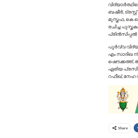
വിദ്യാർത്ഥ
ബഷീർ, ട്രസ്റ
മുസ്തഫ, കെ 
രചിച്ച പുസ്
പ്രിൻസിപ്പൽ
പൂർവ്വ വിദ്യ
എം സാദിഖ നി
ഷൌക്കത്ത്, 
ഏരിയ പ്രസി
റഫീഖ്, നേഹ
Share