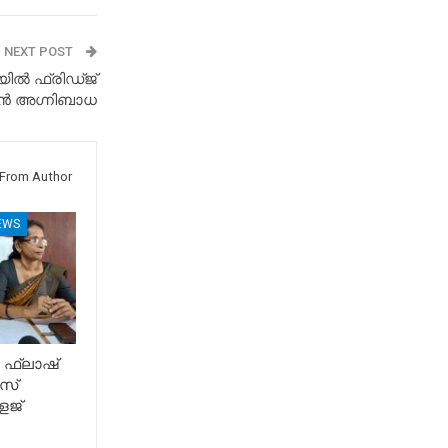
NEXT POST
യിൽ ഫ്രിഡ്ജ്
് വൻ അഗ്നിബാധ
From Author
EWS
 ഫ്ലാഷ്
സ്
േജ്