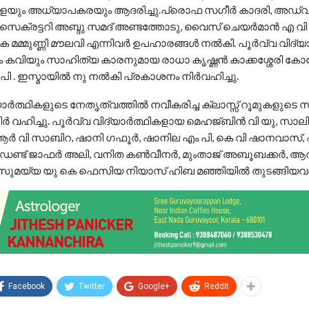
ിളെയും അധ്യാപകരയും ആദരിച്ചു.പ്രൊഫ സഗീർ കാദരി, അഡ്
്റ്‌ സെക്രട്ടറി അബ്ദു സമദ് അണ്ടത്തോടു, വൈസ് ചെയർമാൻ എ വ
കെ മമ്മുണ്ണി മൗലവി എന്നിവർ ഉപഹാരങ്ങൾ നൽകി. പൂർവ്വ വിദ്
തകം കവിയും സാഹിത്യ കാരനുമായ രാധാ കൃഷ്ണൻ കാക്കശ്ശേരി ക
 പി . ഇസ്മായിൽ നു നൽകി പ്രകാശനം നിർവഹിച്ചു.
ാർത്ഥികളുടെ നേതൃത്വത്തിൽ നവീകരിച്ച ക്ലാസ്സ്‌ റൂമുകളുടെ സ
ർ വഹിച്ചു. പൂർവ്വ വിദ്യാർത്ഥികളായ മെഹജ്ബിൻ വി യു, സാല
ആർ വി സാബിറ, ഷാനി ഗഫൂർ, ഷാനില എം പി, കെ വി ഷാനവാസ്‌,
ഡണ്ട്‌ ജാഫർ അലി, വനിത കൺവീനർ, മുംതാജ് അബൂബക്കർ, ആ
 സുമയ്യ യു കെ ഫെസിയ നിയാസ് ഹിബ മഞ്ഞിയിൽ തുടങ്ങിയവർ
Facebook
Twitter
Google+
ReddIt