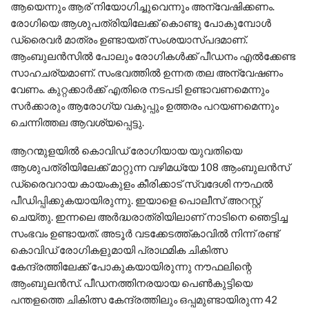
ആയെന്നും ആര് നിയോഗിച്ചുവെന്നും അന്വേഷിക്കണം.
രോഗിയെ ആശുപത്രിയിലേക്ക് കൊണ്ടു പോകുമ്പോൾ
ഡ്രൈവർ മാത്രം ഉണ്ടായത് സംശയാസ്പദമാണ്.
ആംബുലൻസിൽ പോലും രോഗികൾക്ക് പീഡനം എൽക്കേണ്ട
സാഹചര്യമാണ്. സംഭവത്തിൽ ഉന്നത തല അന്വേഷണം
വേണം. കുറ്റക്കാർക്ക് എതിരെ നടപടി ഉണ്ടാവണമെന്നും
സർക്കാരും ആരോഗ്യ വകുപ്പും ഉത്തരം പറയണമെന്നും
ചെന്നിത്തല ആവശ്യപ്പെട്ടു.
ആറന്മുളയിൽ കൊവിഡ് രോഗിയായ യുവതിയെ
ആശുപത്രിയിലേക്ക് മാറ്റുന്ന വഴിമധ്യേ 108 ആംബുലൻസ്
ഡ്രൈവറായ കായംകുളം കീരിക്കാട് സ്വദേശി നൗഫൽ
പീഡിപ്പിക്കുകയായിരുന്നു. ഇയാളെ പൊലീസ് അറസ്റ്റ്
ചെയ്തു. ഇന്നലെ അർദ്ധരാത്രിയിലാണ് നാടിനെ ഞെട്ടിച്ച
സംഭവം ഉണ്ടായത്. അടൂർ വടക്കേടത്ത്കാവിൽ നിന്ന് രണ്ട്
കൊവിഡ് രോഗികളുമായി പ്രാഥമിക ചികിത്സ
കേന്ദ്രത്തിലേക്ക് പോകുകയായിരുന്നു നൗഫലിന്റെ
ആംബുലൻസ്. പീഡനത്തിനരയായ പെൺകുട്ടിയെ
പന്തളത്തെ ചികിത്സ കേന്ദ്രത്തിലും ഒപ്പമുണ്ടായിരുന്ന 42