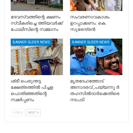
ദേവസ്വത്തിന്റെ ക്ഷണം
സംവരണാവകാശം
സ്വീകരിച്ചെ ത്തിയവർക്ക്
ഉറപ്പാക്കണം: കെ.
പോലീസിന്റെ സമ്മാനം
സുരേന്ദ്രൻ
BANNER SLIDER NEWS
BANNER SLIDER NEWS
ശ്രീ പെരുന്തട്ട
മൃതദേഹത്തോട്
ക്ഷേത്രത്തിൽ പിച്ചള
അനാദരവ് ,പയ്യന്നൂ ർ
പൊതിഞ്ഞതിന്റെ
തഹസിൽദാർക്കെതിരെ
സമർപ്പണം
നടപടി
PREV
NEXT