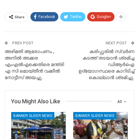
Share
Facebook
Twitter
Google+
PREV POST
NEXT POST
അഴിമതി ആരോപണം ,
കരിപ്പൂരില്‍ സ്വര്‍ണ
അനിൽ അക്കര
കടത്ത് തടയാന്‍ ശ്രമിച്ച
എംഎൽഎക്കെതിരെ മന്ത്രി
ഡിആർഐ
എ സി മൊയ്‌തീൻ വക്കീൽ
ഉദ്യോഗസ്ഥരെ കാറിടിച്ച്
നോട്ടീസ് അയച്ചു.
കൊല്ലാൻ ശ്രമിച്ചു.
You Might Also Like
All
BANNER SLIDER NEWS
BANNER SLIDER NEWS