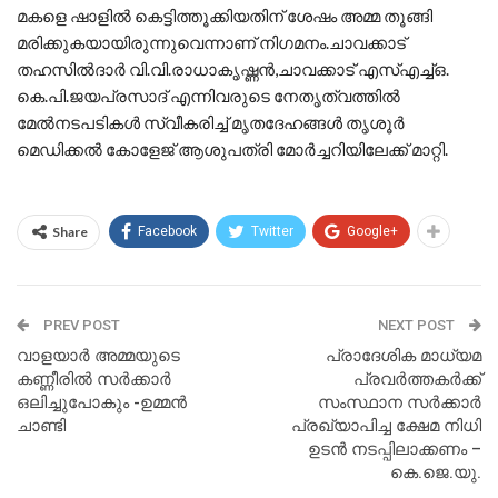
മകളെ ഷാളിൽ കെട്ടിത്തൂക്കിയതിന് ശേഷം അമ്മ തൂങ്ങി
മരിക്കുകയായിരുന്നുവെന്നാണ് നിഗമനം.ചാവക്കാട്
തഹസിൽദാർ വി.വി.രാധാകൃഷ്ണൻ,ചാവക്കാട് എസ്എച്ച്ഒ.
കെ.പി.ജയപ്രസാദ് എന്നിവരുടെ നേതൃത്വത്തിൽ
മേൽനടപടികൾ സ്വീകരിച്ച് മൃതദേഹങ്ങൾ തൃശൂർ
മെഡിക്കൽ കോളേജ് ആശുപത്രി മോർച്ചറിയിലേക്ക് മാറ്റി.
Share
Facebook
Twitter
Google+
PREV POST
NEXT POST
വാളയാർ അമ്മയുടെ
പ്രാദേശിക മാധ്യമ
കണ്ണീരിൽ സർക്കാർ
പ്രവർത്തകർക്ക്
ഒലിച്ചുപോകും -ഉമ്മൻ
സംസ്ഥാന സർക്കാർ
ചാണ്ടി
പ്രഖ്യാപിച്ച ക്ഷേമ നിധി
ഉടൻ നടപ്പിലാക്കണം –
കെ.ജെ.യു.