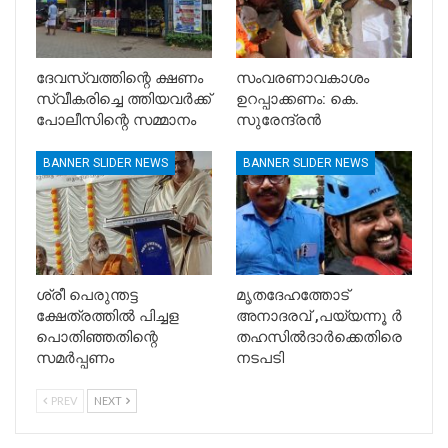
ദേവസ്വത്തിന്റെ ക്ഷണം
സംവരണാവകാശം
സ്വീകരിച്ചെ ത്തിയവർക്ക്
ഉറപ്പാക്കണം: കെ.
പോലീസിന്റെ സമ്മാനം
സുരേന്ദ്രൻ
BANNER SLIDER NEWS
BANNER SLIDER NEWS
ശ്രീ പെരുന്തട്ട
മൃതദേഹത്തോട്
ക്ഷേത്രത്തിൽ പിച്ചള
അനാദരവ് ,പയ്യന്നൂ ർ
പൊതിഞ്ഞതിന്റെ
തഹസിൽദാർക്കെതിരെ
സമർപ്പണം
നടപടി
PREV
NEXT