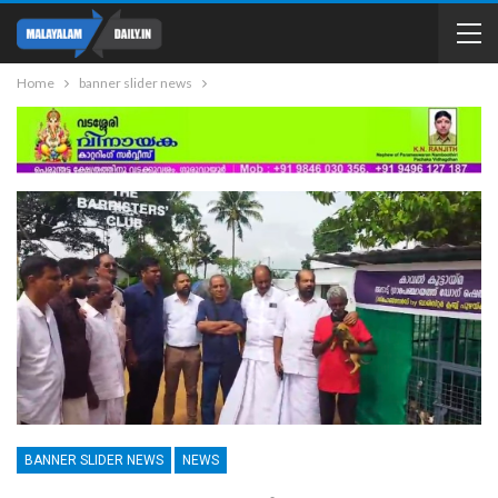
Home
banner slider news
BANNER SLIDER NEWS
NEWS