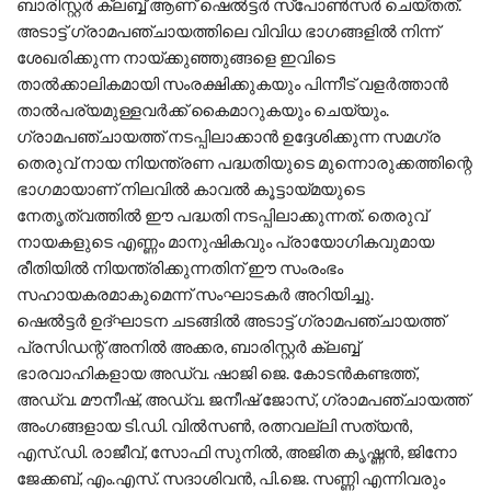
ബാരിസ്റ്റർ ക്ലബ്ബ് ആണ് ഷെൽട്ടർ സ്പോൺസർ ചെയ്തത്.
അടാട്ട് ഗ്രാമപഞ്ചായത്തിലെ വിവിധ ഭാഗങ്ങളിൽ നിന്ന്
ശേഖരിക്കുന്ന നായ്ക്കുഞ്ഞുങ്ങളെ ഇവിടെ
താൽക്കാലികമായി സംരക്ഷിക്കുകയും പിന്നീട് വളർത്താൻ
താൽപര്യമുള്ളവർക്ക് കൈമാറുകയും ചെയ്യും.
ഗ്രാമപഞ്ചായത്ത് നടപ്പിലാക്കാൻ ഉദ്ദേശിക്കുന്ന സമഗ്ര
തെരുവ് നായ നിയന്ത്രണ പദ്ധതിയുടെ മുന്നൊരുക്കത്തിന്റെ
ഭാഗമായാണ് നിലവിൽ കാവൽ കൂട്ടായ്മയുടെ
നേതൃത്വത്തിൽ ഈ പദ്ധതി നടപ്പിലാക്കുന്നത്. തെരുവ്
നായകളുടെ എണ്ണം മാനുഷികവും പ്രായോഗികവുമായ
രീതിയിൽ നിയന്ത്രിക്കുന്നതിന് ഈ സംരംഭം
സഹായകരമാകുമെന്ന് സംഘാടകർ അറിയിച്ചു.
ഷെൽട്ടർ ഉദ്ഘാടന ചടങ്ങിൽ അടാട്ട് ഗ്രാമപഞ്ചായത്ത്
പ്രസിഡന്റ് അനിൽ അക്കര, ബാരിസ്റ്റർ ക്ലബ്ബ്
ഭാരവാഹികളായ അഡ്വ. ഷാജി ജെ. കോടൻകണ്ടത്ത്,
അഡ്വ. മൗനീഷ്, അഡ്വ. ജനീഷ് ജോസ്, ഗ്രാമപഞ്ചായത്ത്
അംഗങ്ങളായ ടി.ഡി. വിൽസൺ, രത്നവല്ലി സത്യൻ,
എസ്.ഡി. രാജീവ്, സോഫി സുനിൽ, അജിത കൃഷ്ണൻ, ജിനോ
ജേക്കബ്, എം.എസ്. സദാശിവൻ, പി.ജെ. സണ്ണി എന്നിവരും