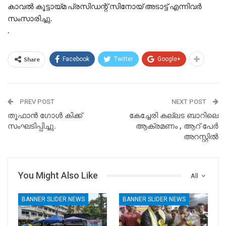
കാവൽ കൂട്ടായ്മ പ്രസിഡന്റ് സിനോയ് അടാട്ട് എന്നിവർ
സംസാരിച്ചു.
.
Share
Facebook
Twitter
Google+
PREV POST
NEXT POST
തൂഫാൻ ഗോൾ കിക്ക്
കേച്ചേരി കല്ലട ബാറിലെ
സംഘടിപ്പിച്ചു.
ആക്രമണം , ആറ് പേർ
അറസ്റ്റിൽ
You Might Also Like
All
BANNER SLIDER NEWS
BANNER SLIDER NEWS