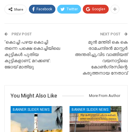
Share
Facebook
Twitter
Google+
PREV POST
NEXT POST
‘കൊച്ചി പഴയ കൊച്ചി
മുൻ മന്ത്രി കെ കെ
തന്നെ പക്ഷെ കൊച്ചിയിലെ
രാമചന്ദ്രൻ മാസ്റ്റർ
കുട്ടികള്‍ പുതിയ
അന്തരിച്ചു,വിട വാങ്ങിയത്
കുട്ടികളാണ്, മറക്കണ്ട’:
വയനാട്ടിലെ
ജോയ്​ മാത്യു
കോൺഗ്രസിന്റെ
കരുത്തനായ നേതാവ്
You Might Also Like
More From Author
BANNER SLIDER NEWS
BANNER SLIDER NEWS