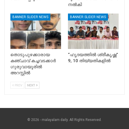
നൽകി
BANNER SLIDER NEWS
BANNER SLIDER NEWS
തൊടുപുഴക്കാരായ
“ഹൃദയത്തിൽ ശ്രീകൃഷ്ണ”
കഞ്ചാവ് കച്ചവടക്കാർ
9, 10 തിയ്യതികളിൽ
ഗുരുവായൂരിൽ
അറസ്റ്റിൽ
PREV
NEXT
© 2026 - malayalam daily. All Rights Reserved.