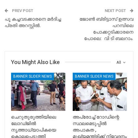
PREV POST
NEXT POST
പൂ കച്ചവടക്കാരനെ മർദിച്ച
ജോൺ ബ്രിട്ടാസ് ഉത്സവ
പ്രതി അറസ്റ്റിൽ.
പറമ്പിലെ
പോക്കറ്റടിക്കാരനെ
പോലെ: വി ടി ബലറാം.
You Might Also Like
All
BANNER SLIDER NEWS
BANNER SLIDER NEWS
ചെറുതുരുത്തിയിലെ
അപ്രോച്ച് റോഡിന്റെ
ലോഡ്ജിൽ
സ്ഥലമെടുപ്പിൽ
നൃത്താധ്യാപികയെ
അപാകത ,
കൊലപ്പെടുത്തി
മുഖ്യമന്ത്രിക്ക് നിവേദനം