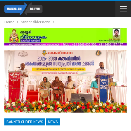
Home
banner slider news
BANNER SLIDER NEWS
NEWS