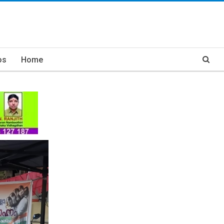
os
Home