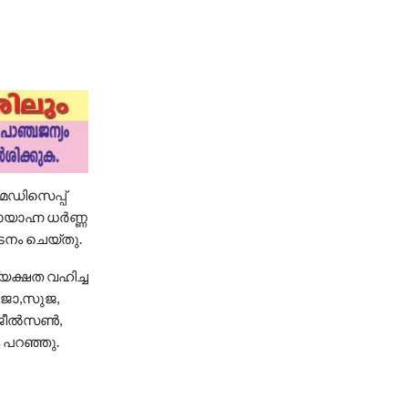
െഡിസെപ്പ്
സായാഹ്ന ധർണ്ണ
നം ചെയ്തു.
യക്ഷത വഹിച്ച
ീജോ,സുജ,
 ജീൽസൺ,
 പറഞ്ഞു.