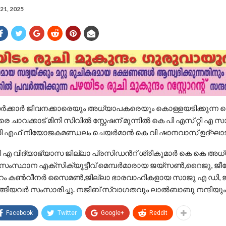
21, 2025
സർക്കാർ ജീവനക്കാരെയും അധ്യാപകരെയും കൊള്ളയടിക്കുന്ന മ
രെ ചാവക്കാട് മിനി സിവിൽ സ്റ്റേഷന് മുന്നിൽ കെ പി എസ് റ്റി എ 
 ഡി എഫ് നിയോജകമണ്ഡലം ചെയർമാൻ കെ വി ഷാനവാസ് ഉദ്ഘാട
ി എ വിദ്യാഭ്യാസ ജില്ലാ പ്രസിഡൻറ് ശ്രീകുമാർ കെ കെ അധ്
സംസ്ഥാന എക്സിക്യൂട്ടീവ് മെമ്പർമാരായ ജയ്സൺ,റൈജു, ജ
ഫോറം കൺവീനർ സൈമൺ,ജില്ലാ ഭാരവാഹികളായ സാജു എ ഡി,
്ങിയവർ സംസാരിച്ചു. നജീബ് സ്വാഗതവും ലാൽബാബു നന്ദിയും
Facebook
Twitter
Google+
ReddIt