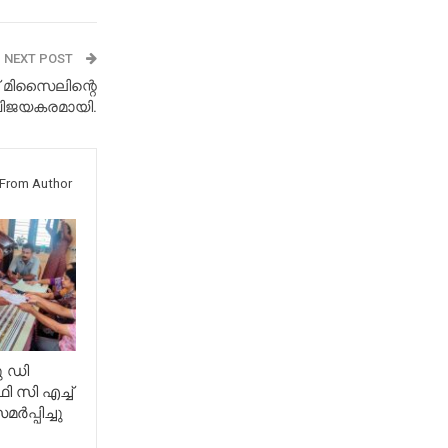
NEXT POST
ക് മിസൈലിന്റെ
വിജയകരമായി.
From Author
ു ഡി
 സി എച്ച്
ർപ്പിച്ചു