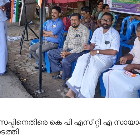
പ്പിനെതിരെ കെ പി എസ് റ്റി എ സായാ
ത്തി