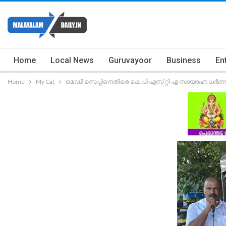
Home
Local News
Guruvayoor
Business
En
Home
My Cat
മെഡി സെപ്പിനെതിരെ കെ പി എസ് റ്റി എ സായാഹ്ന ധർണ