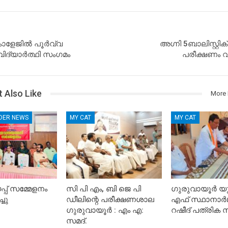
ളേജിൽ പൂർവ്വ
അഗ്നി 5ബാലിസ്റ്റി
ദ്യാർത്ഥി സംഗമം
പരീക്ഷണം 
 Also Like
More 
IDER NEWS
MY CAT
MY CAT
്പ് സമ്മേളനം
സി പി എം, ബി ജെ പി
ഗുരുവായൂർ യ
്ചു
ഡീലിന്റെ പരീക്ഷണശാല
എഫ് സ്ഥാനാർഥി
ഗുരുവായൂർ : എം എ:
റഷീദ് പത്രിക സമ
സമദ്.