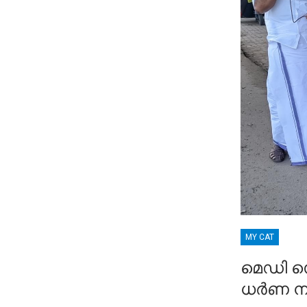
MY CAT
മെഡി സെ
ധർണ നട