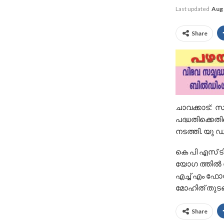
Last updated
Aug 
Share
ചാവക്കാട്: 
പദ്ധതിക്കെതി
നടത്തി. യു
കെ പി എസ് ട
യോഗ ത്തിൽ 
എച്ച് എം 
മോഹിത് തുടങ
Share