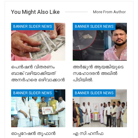
You Might Also Like
More From Author
BANNER SLIDER NEWS
BANNER SLIDER NEWS
പെൻഷൻ വിതരണം
അർജുൻ ആയങ്കിയുടെ
ബാങ്ക് വഴിയാക്കിയത്
സഹോദരൻ അഖിൽ
അനർഹരെ ഒഴിവാക്കാൻ
പിടിയിൽ.
BANNER SLIDER NEWS
BANNER SLIDER NEWS
ഓപ്പറേഷൻ തൂഫാൻ
എ സി ഹനീഫ