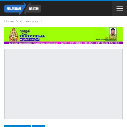
Home
Guruvayoor