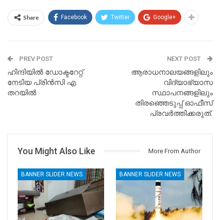
Share
Facebook
Twitter
Google+
PREV POST
NEXT POST
ഹിന്ദിയിൽ ഡോക്ടറേറ്റ്
ആരാധനാലയങ്ങളിലും
നേടിയ പ്രിൻസി എ.
വിദ്യാഭ്യാസ
തറയിൽ
സ്ഥാപനങ്ങളിലും
തിരഞ്ഞെടുപ്പ് ഓഫീസ്
പ്രവർത്തിക്കരുത്.
You Might Also Like
More From Author
BANNER SLIDER NEWS
BANNER SLIDER NEWS