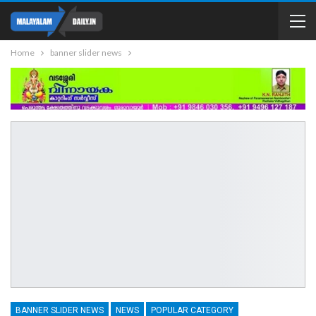
Home
banner slider news
BANNER SLIDER NEWS
NEWS
POPULAR CATEGORY