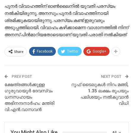
പുനർ വിവാഹത്തിന് ഓൺലൈനിൽ യുവതി പരസ്യം
നൽകിയിരുന്നു. അനസും പുനർ വിവാഹത്തിനായി
ശ്രമിക്കുകയായിരുന്നു. പരസ്യം കണ്ട് ഇരുവരും
അടുപ്പത്തിലായി. വിവാഹം കഴിക്കാമെന്ന വാഗ്ദാനത്തിൽ നിന്ന്
അനസ് പിൻമാറിയതോടെയാണ് യുവതി പരാതി നൽകിയത്
Share
Facebook
Twitter
Google+
PREV POST
NEXT POST
ക്ഷേത്രങ്ങൾക്കുള്ള
റൂഫ് ടൈലുകൾ നിറം മങ്ങി,
ഗുരുവായൂർ ദേവസ്വം
1.35 ലക്ഷം രൂപയും
ധനസഹായം
പലിശയും നൽകുവാൻ
അഭിനന്ദനാർഹം: മന്ത്രി
വിധി
വി.എൻ.വാസവൻ
You Might Also Like
All