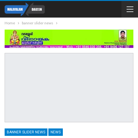
Home
banner slider news
BANNER SLIDER NEWS
NEWS