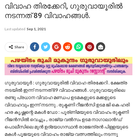
വിവാഹ തിരക്കേറി, ഗുരുവായൂരിൽ
നടന്നത് 89 വിവാഹങ്ങൾ.
Last updated
Sep 1, 2021
Share
ഗുരുവായൂർ : ഗുരുവായൂരിൽ വിവാഹ തിരക്കേറി . ക്ഷേത്ര
നടയിൽ ഇന്ന് നടന്നത് 89 വിവാഹങ്ങൾ . ഗുരുവായൂരിലെ
രണ്ടു പ്രധാന വിവാഹ മണ്ഡപ ഉടമകളുടെ മക്കളുടെ
വിവാഹവും ഇന്ന് നടന്നു . രുക്മണി റീജൻസി ഉടമ ജി കെ ഹരി
ഹര കൃഷ്ണന്റെ മകൾ ഡോ : പൂര്ണിമയുടെ വിവാഹം രുക്മണി
റീജൻസിൽ വെച്ചും ,. രാജ്യ വൽസം ഉടമ നാഗാലാ‌ൻഡ്
പൊലീസിലെ മുൻ ഉദ്യോഗസ്ഥൻ രാജേന്ദ്രൻ പിള്ളയുടെ
മകൾ പൂജയുടെ വിവാഹം രാജ്യ വത്സത്തിലും നടന്നു