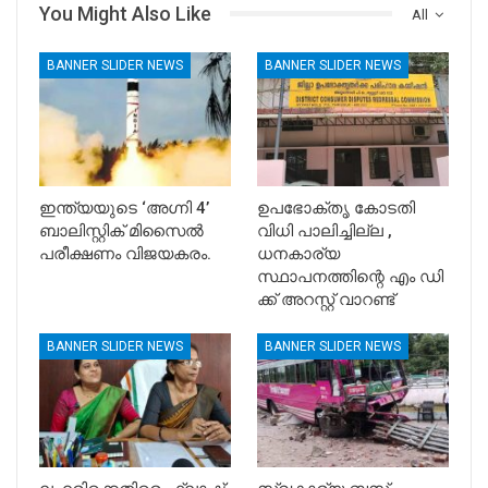
You Might Also Like
All
BANNER SLIDER NEWS
BANNER SLIDER NEWS
ഇന്ത്യയുടെ ‘അഗ്നി 4’
ഉപഭോക്തൃ കോടതി
ബാലിസ്റ്റിക് മിസൈൽ
വിധി പാലിച്ചില്ല ,
പരീക്ഷണം വിജയകരം.
ധനകാര്യ
സ്ഥാപനത്തിന്റെ എം ഡി
ക്ക് അറസ്റ്റ് വാറണ്ട്
BANNER SLIDER NEWS
BANNER SLIDER NEWS