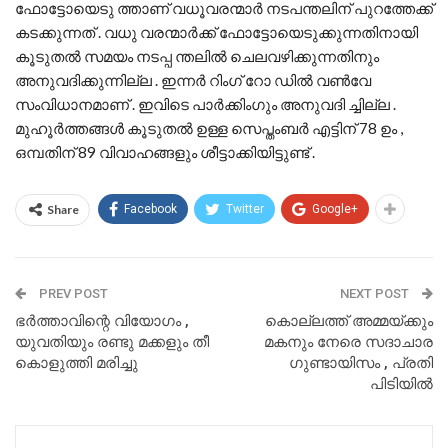
ഫോട്ടോയെടു ത്താണ് വധൂവരന്മാർ നടപന്തലിന് പുറത്തേക്ക്
കടക്കുന്നത് . വധു വരന്മാർക്ക് ഫോട്ടോയെടുക്കുന്നതിനായി
കൂടുതൽ സമയം നടപ്പ ന്തലിൽ ചെലവഴിക്കുന്നതിനും
അനുവദിക്കുന്നില്ല . ഇന്നർ റിംഗ് റോ ഡിൽ വൺവേ
സംവിധാനമാണ് . ഇവിടെ പാർക്കിംഗും അനുവദി ച്ചില്ല .
മുഹൂർത്തങ്ങൾ കൂടുതൽ ഉള്ള സെപ്തംബർ എട്ടിന് 78 ഉം ,
ഒമ്പതിന് 89 വിവാഹങ്ങളും ശീട്ടാക്കിയിട്ടുണ്ട് .
Share
Facebook
Twitter
Google+
PREV POST
NEXT POST
ഭർത്താവിന്റെ വിയോഗം ,
കൊല്ലത്ത് അമ്മയ്ക്കും
യുവതിയും രണ്ടു മക്കളും തീ
മകനും നേരെ സദാചാര
കൊളുത്തി മരിച്ചു
ഗുണ്ടായിസം , പ്രതി
പിടിയില്‍