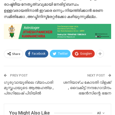
രാഷ്ട്രീയ നേതൃത്വവുമായി നേരിട്ട് ബന്ധം
ഉള്ളവരായതിനാൽ ഇവരെ ഒന്നും നിയന്ത്രിക്കാൻ ഭരണ
സമിതിക്കോ , അഡ്മിനിസ്ട്രേറ്റർക്കോ കഴിയുന്നുമില്ല .
Share
Facebook
Twitter
Google+
PREV POST
NEXT POST
ഗുരുവായൂരിലെ വ്യാപാരി
ശനിയാഴ്ച കോടതി വിളക്ക്
മുസ്തഫയുടെ ആത്മഹത്യ ,
, വൈകിട്ട് നന്ദഗോവിന്ദം
പ്രഗിലേഷ് പിടിയിൽ
ഭജൻസിന്റെ ഭജന
You Might Also Like
All