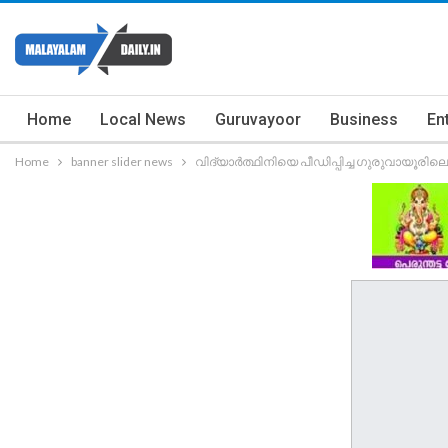
Home
Local News
Guruvayoor
Business
En
Home
banner slider news
വിദ്യാർത്ഥിനിയെ പീഡിപ്പിച്ച ഗുരുവായൂരി