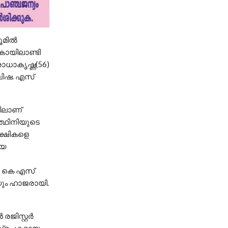
ൂമിൽ
കൊയിലാണ്ടി
ാധാകൃഷ്ണ(56)
ലിഷ. എസ്
ിലാണ്
ത്ഥിനിയുടെ
ാക്ഷികളെ
ീയ
) കെ എസ്
ും ഹാജരായി.
ജിസ്റ്റർ