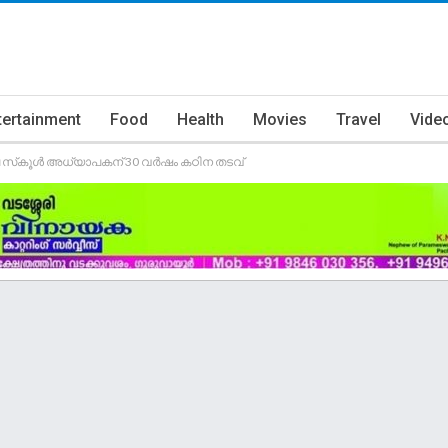
tertainment
Food
Health
Movies
Travel
Vide
ലെ സ്‌കൂൾ അധ്യാപകന് 30 വർഷം കഠിന തടവ്