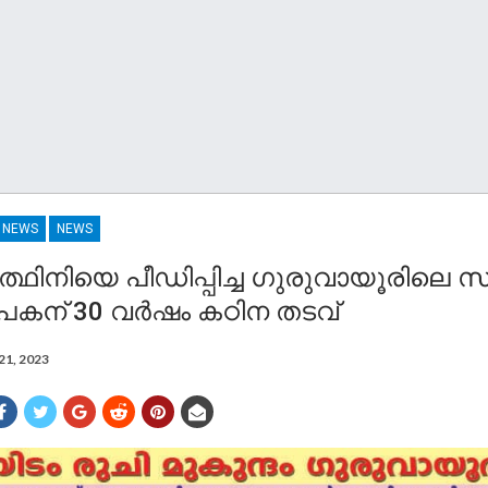
R NEWS
NEWS
ത്ഥിനിയെ പീഡിപ്പിച്ച ഗുരുവായൂരിലെ സ
കന് 30 വർഷം കഠിന തടവ്
21, 2023