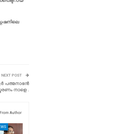
സ്പെക്ടറായ
്റേഷനിലെ
NEXT POST
ൂർ പത്മനാഭൻ
മരണം നാളെ .
From Author
EWS