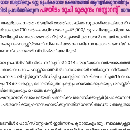
: അദ്ധ്യാപന ത്തിനിടയിൽ അഞ്ചാം ക്ലാസുകാരിയെ ക്ലാസ് റ
 അധ്യാപകന് 30 വർഷം കഠിന തടവും 45,000/-രൂപ പിഴയും ശിക്ഷ. 
ീഴരിയൂർ പൊക്കിഞ്ഞാരി വീട്ടിൽ കുഞ്ഞി കണാരൻ നായർ മകൻ ര
ംകുളം ഫാസ്റ്റ് ട്രാക്ക് സ്പെഷ്യൽ പോക്സോ കോടതി ജഡ്ജ് . 
െന്ന് കണ്ടെത്തി വിധി പ്രഖ്യാപിച്ചത്.
െ ഇംഗ്ലീഷ് മീഡിയം സ്‌കൂളിൽ 2014 അദ്ധ്യയന വർഷാരംഭത്ത
ായ സംഭവം. ഫസ്റ്റ് ബഞ്ചിൽ ഒന്നാമതായി ഇരിക്കുന്ന വിദ്യാർ
സേര വലിച്ചിട്ടിരുന്ന് പീഡിപ്പിച്ച കേസ്സിലാണ് ശിക്ഷ ലഭിച്ചത്16 സ
കയും 18 രേഖകളും, തൊണ്ടിമുതലുകളും ഹാജരാക്കുകയും, ശാസ്ത്ര
ിരത്തുകയും ചെയ്ത കേസ്സിൽ
ഷനുവേണ്ടി സ്പെഷ്യൽ പബ്ലിക് പ്രോസിക്യൂട്ടർ (പോക്സോ
 പ്രോസിക്യൂഷന് സഹായിക്കുന്നതിന് വേണ്ടി അഡ്വ : അമൃതയ
െമ്പിൾ പോലിസ് സ്റ്റേഷൻ ഇൻസ്പെക്ടറായ,എം യു . ബാലകൃഷ്ണൻ ര