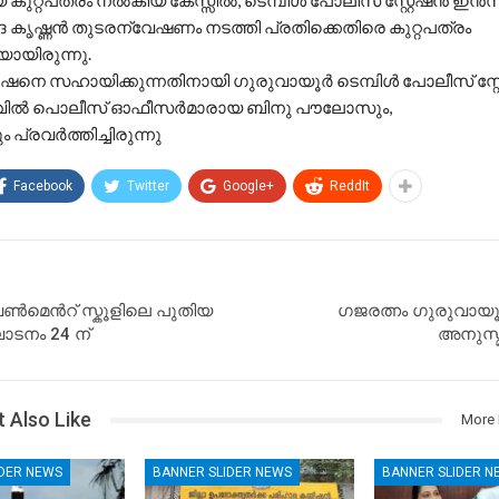
 കുറ്റപത്രം നൽകിയ കേസ്സിൽ, ടെമ്പിൾ പോലീസ് സ്റ്റേഷൻ ഇൻ
്ദ കൃഷ്ണൻ തുടരന്വേഷണം നടത്തി പ്രതിക്കെതിരെ കുറ്റപത്രം
യായിരുന്നു.
ഷനെ സഹായിക്കുന്നതിനായി ഗുരുവായൂർ ടെമ്പിൾ പോലീസ് സ്റ
വിൽ പൊലീസ് ഓഫീസർമാരായ ബിനു പൗലോസും,
ം പ്രവർത്തിച്ചിരുന്നു
Facebook
Twitter
Google+
ReddIt
വൺമെൻറ് സ്കൂളിലെ പുതിയ
ഗജരത്നം ഗുരുവായ
ഘാടനം 24 ന്
അനുസ്
 Also Like
More 
IDER NEWS
BANNER SLIDER NEWS
BANNER SLIDER N