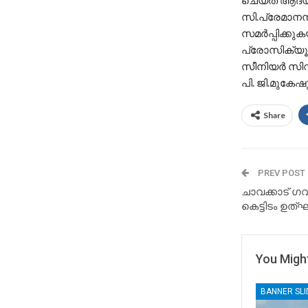
ചെയ്ത് ആദ്യ
സി.പ്രേമാനന
സമർപ്പിക്കുക
പ്രോസിക്യൂ
സീനിയർ സി
പി. ജി.മുകേഷു
Share
PREV POST
ചാവക്കാട് ഗ
കെട്ടിടം ഉത്
You Might
BANNER SL