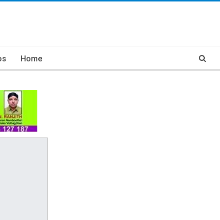
os
Home