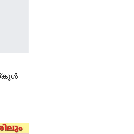
്‌കൂൾ