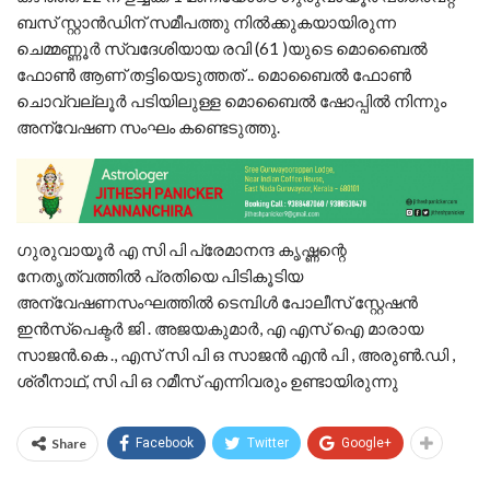
ബസ് സ്റ്റാൻഡിന് സമീപത്തു നിൽക്കുകയായിരുന്ന
ചെമ്മണ്ണൂർ സ്വദേശിയായ രവി (61 )യുടെ മൊബൈൽ
ഫോൺ ആണ് തട്ടിയെടുത്തത് .. മൊബൈൽ ഫോൺ
ചൊവ്വല്ലൂർ പടിയിലുള്ള മൊബൈൽ ഷോപ്പിൽ നിന്നും
അന്വേഷണ സംഘം കണ്ടെടുത്തു.
ഗുരുവായൂർ എ സി പി പ്രേമാനന്ദ കൃഷ്ണന്റെ
നേതൃത്വത്തിൽ പ്രതിയെ പിടികൂടിയ
അന്വേഷണസംഘത്തിൽ ടെമ്പിൾ പോലീസ് സ്റ്റേഷൻ
ഇൻസ്പെക്ടർ ജി . അജയകുമാർ, എ എസ് ഐ മാരായ
സാജൻ.കെ ., എസ് സി പി ഒ സാജൻ എൻ പി , അരുൺ.ഡി ,
ശ്രീനാഥ്, സി പി ഒ റമീസ് എന്നിവരും ഉണ്ടായിരുന്നു
Share
Facebook
Twitter
Google+