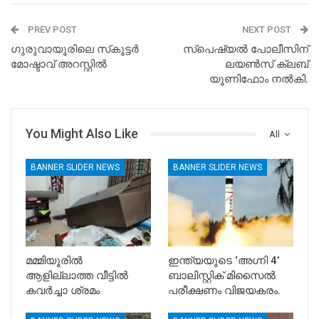
PREV POST
NEXT POST
ഗുരുവായൂരിലെ സ്‌കൂട്ടർ
സ്പെഷ്യൽ പോലീസിന്
മോഷ്ടാവ് അറസ്റ്റിൽ
ലയൺസ് ക്ലബ്‌
യൂണിഫോം നൽകി.
You Might Also Like
All
BANNER SLIDER NEWS
BANNER SLIDER NEWS
മമ്മിയൂരിൽ
ഇന്ത്യയുടെ ‘അഗ്നി 4’
ആളില്ലാത്ത വീട്ടിൽ
ബാലിസ്റ്റിക് മിസൈൽ
കവർച്ചാ ശ്രമം
പരീക്ഷണം വിജയകരം.