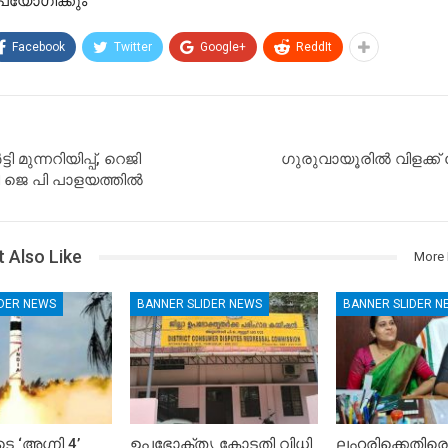
പയോഗിക്കും
Facebook
Twitter
Google+
ReddIt
ടി മുന്നറിയിപ്പ്, റെജി
ഗുരുവായൂരിൽ വിളക്ക് 
ി ജെ പി പാളയത്തിൽ
 Also Like
More 
IDER NEWS
BANNER SLIDER NEWS
BANNER SLIDER N
െ ‘അഗ്നി 4’
ഉപഭോക്തൃ കോടതി വിധി
ലഹരിക്കെതിരെ