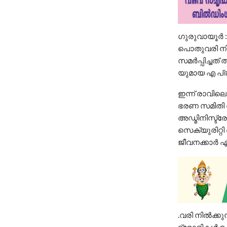
ഗുരുവായൂർ : 
പൊതുവരി നിൽക
സമർപ്പിച്ചത
യുമായ എ പ്ര
ഇന്ന് രാവിലെ
ഭരണ സമിതി അം
അഡ്മിനിസ്ട്
സെക്യുരിറ്റ
ജീവനക്കാർ എ
.വരി നിൽക്ക