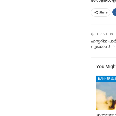
ട്രോളികൾ ഉ
Share
PREV POST
ഹസ്കറിന് പാർട്
ലൂക്കോസ് ബ
You Might
BANNER SL
ഇന്ത്യയുട