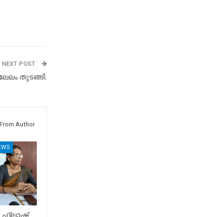
NEXT POST
ലേലം തുടങ്ങി.
From Author
EWS
 ഫ്ലാഷ്