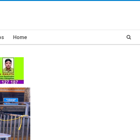
os
Home