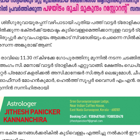
ശ്രീഗുരുവായൂരപ്പന് വഴിപാടായി പുതിയ പത്ത് വാട്ടർ ട്രോളിക
്കുന്ന ഭക്തർക്ക് യഥേഷ്ടം കുടിവെള്ളമെത്തിക്കാനുള്ള വാട്ടർ
് തിരുപ്പൂർ കറുവംപാളയം ആലങ്കാട് സ്വദേശിയും ചെന്നൈ സിൽക
സന്ന അങ്കുരാജ് ആണ്.
 രാവിലെ 11.30 ന് കിഴക്കേ ഗോപുരത്തിനു മുന്നിൽ നടന്ന ചടങ്ങ
ഗം സി. മനോജ്‌ വാട്ടർ ട്രാളികൾ ഏറ്റുവാങ്ങി. ക്ഷേത്രം ഡെപ്യൂ
രേറ്റർ പ്രമോദ് കളരിക്കൽ അസി.മാനേജർ സി.ആർ ലെജുമോൾ, ചീ
ി ഓഫീസർ മോഹൻകുമാർ, ഹെൽത്ത് സൂപ്പർ വൈസർ എം എൻ. രാജീവ്
ന്നിൻ സന്നിഹിതരായി
ുന്ന ഭക്ത ജനങ്ങൾക്കരികിൽ കുടിവെള്ളം എത്തിച്ചു നൽകാൻ ഈ വ