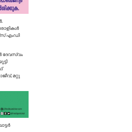
ൾ.
 ട്രോളികൾ
്‌സ് എംഡി
ിൽ ദേവസ്വം
ട്ടി
ഫ്
‌, മറ്റു
ാട്ടർ