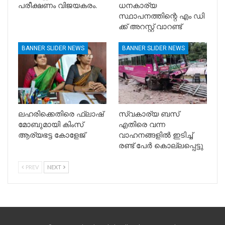
പരീക്ഷണം വിജയകരം.
ധനകാര്യ
സ്ഥാപനത്തിന്റെ എം ഡി
ക്ക് അറസ്റ്റ് വാറണ്ട്
BANNER SLIDER NEWS
BANNER SLIDER NEWS
ലഹരിക്കെതിരെ ഫ്ലാഷ്
സ്വകാര്യ ബസ്
മോബുമായി കിംസ്
എതിരെ വന്ന
ആര്യഭട്ട കോളേജ്
വാഹനങ്ങളിൽ ഇടിച്ച്
രണ്ട് പേർ കൊല്ലപ്പെട്ടു
PREV
NEXT