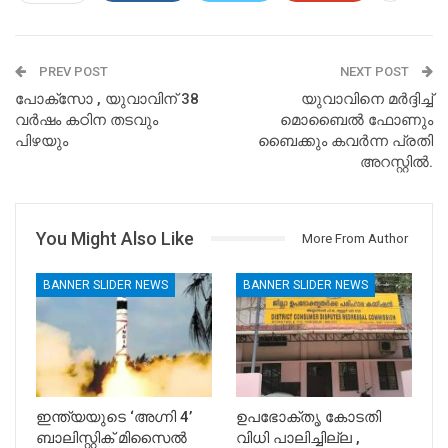
PREV POST
NEXT POST
പോക്‌സോ , യുവാവിന് 38
യുവാവിനെ മര്‍ദ്ദിച്ച്
വര്‍ഷം കഠിന തടവും
മൊബൈല്‍ ഫോണും
പിഴയും
ബൈക്കും കവർന്ന പ്രതി
അറസ്റ്റില്‍.
You Might Also Like
More From Author
BANNER SLIDER NEWS
BANNER SLIDER NEWS
ഇന്ത്യയുടെ ‘അഗ്നി 4’
ഉപഭോക്തൃ കോടതി
ബാലിസ്റ്റിക് മിസൈൽ
വിധി പാലിച്ചില്ല ,