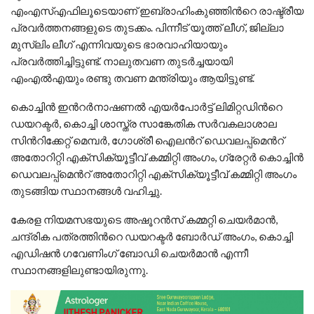
എംഎസ്എഫിലൂടെയാണ് ഇബ്രാഹിംകുഞ്ഞിൻറെ രാഷ്ട്രീയ
പ്രവർത്തനങ്ങളുടെ തുടക്കം. പിന്നീട് യൂത്ത് ലീഗ്, ജില്ലാ
മുസ്ലിം ലീഗ് എന്നിവയുടെ ഭാരവാഹിയായും
പ്രവർത്തിച്ചിട്ടുണ്ട്. നാലുതവണ തുടർച്ചയായി
എംഎൽഎയും രണ്ടു തവണ മന്ത്രിയും ആയിട്ടുണ്ട്.
കൊച്ചിൻ ഇൻറർനാഷണൽ എയർപോർട്ട് ലിമിറ്റഡിൻറെ
ഡയറക്ടർ, കൊച്ചി ശാസ്ത്ര സാങ്കേതിക സർവകലാശാല
സിൻറിക്കേറ്റ് മെമ്പർ, ഗോശ്രീ ഐലൻറ് ഡെവലപ്പ്മെൻറ്
അതോറിറ്റി എക്‌സിക്യൂട്ടീവ് കമ്മിറ്റി അംഗം, ഗ്രേറ്റർ കൊച്ചിൻ
ഡെവലപ്പ്മെൻറ് അതോറിറ്റി എക്‌സിക്യൂട്ടീവ് കമ്മിറ്റി അംഗം
തുടങ്ങിയ സ്ഥാനങ്ങൾ വഹിച്ചു.
കേരള നിയമസഭയുടെ അഷൂറൻസ് കമ്മറ്റി ചെയർമാൻ,
ചന്ദ്രിക പത്രത്തിൻറെ ഡയറക്ടർ ബോർഡ് അംഗം, കൊച്ചി
എഡിഷൻ ഗവേണിംഗ് ബോഡി ചെയർമാൻ എന്നീ
സ്ഥാനങ്ങളിലുണ്ടായിരുന്നു.