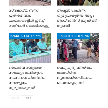
സ്വകാര്യ ബസ്
അഷ്ടമിരോഹിണി,
എതിരെ വന്ന
ഗുരുവായൂരിൽ അപ്പം
വാഹനങ്ങളിൽ ഇടിച്ച്
അഡ്വാൻസ് ബുക്കിങ്ങ്
രണ്ട് പേർ കൊല്ലപ്പെട്ടു
തുടങ്ങി
BANNER SLIDER NEWS
BANNER SLIDER NEWS
ഹൈന്ദവ സമുദായ
ചെറുതുരുത്തിയിലെ
സൗഹൃദ വേദിയുടെ
ലോഡ്ജിൽ
സംസ്ഥാന പ്രതിനിധി
നൃത്താധ്യാപികയെ
സമ്മേളനം
കൊലപ്പെടുത്തി
ഗുരുവായൂരിൽ
PREV
NEXT