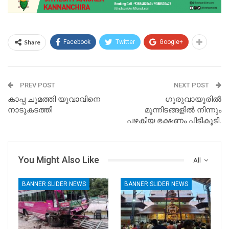
Share
Facebook
Twitter
Google+
PREV POST
NEXT POST
കാപ്പ ചുമത്തി യുവാവിനെ
ഗുരുവായൂരിൽ
നാടുകടത്തി
മൂന്നിടങ്ങളിൽ നിന്നും
പഴകിയ ഭക്ഷണം പിടികൂടി.
You Might Also Like
All
BANNER SLIDER NEWS
BANNER SLIDER NEWS