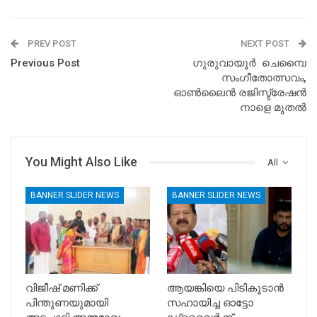
PREV POST
NEXT POST
Previous Post
ഗുരുവായൂർ ചെമ്പൈ
സംഗീതോത്സവം,
ഓൺലൈൻ രജിസ്ട്രേഷൻ
നാളെ മുതൽ
You Might Also Like
All
BANNER SLIDER NEWS
BANNER SLIDER NEWS
വിജീഷ് മണിക്ക്
ആയങ്കിയെ പിടികൂടാൻ
പിന്തുണയുമായി
സഹായിച്ച ഓട്ടോ