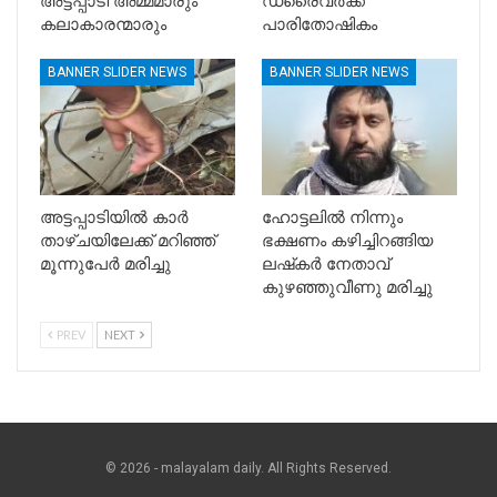
അട്ടപ്പാടി അമ്മമാരും
ഡ്രൈവർക്ക്
കലാകാരന്മാരും
പാരിതോഷികം
BANNER SLIDER NEWS
BANNER SLIDER NEWS
അട്ടപ്പാടിയിൽ കാര്‍
ഹോട്ടലിൽ നിന്നും
താഴ്ചയിലേക്ക് മറിഞ്ഞ്
ഭക്ഷണം കഴിച്ചിറങ്ങിയ
മൂന്നുപേര്‍ മരിച്ചു
ലഷ്‌കർ നേതാവ്
കുഴഞ്ഞുവീണു മരിച്ചു
PREV
NEXT
© 2026 - malayalam daily. All Rights Reserved.