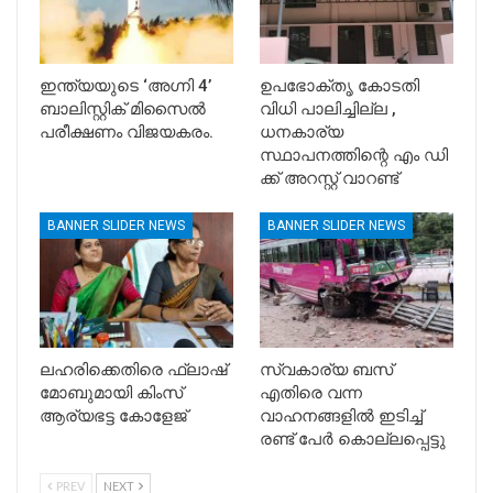
ഇന്ത്യയുടെ ‘അഗ്നി 4’
ഉപഭോക്തൃ കോടതി
ബാലിസ്റ്റിക് മിസൈൽ
വിധി പാലിച്ചില്ല ,
പരീക്ഷണം വിജയകരം.
ധനകാര്യ
സ്ഥാപനത്തിന്റെ എം ഡി
ക്ക് അറസ്റ്റ് വാറണ്ട്
BANNER SLIDER NEWS
BANNER SLIDER NEWS
ലഹരിക്കെതിരെ ഫ്ലാഷ്
സ്വകാര്യ ബസ്
മോബുമായി കിംസ്
എതിരെ വന്ന
ആര്യഭട്ട കോളേജ്
വാഹനങ്ങളിൽ ഇടിച്ച്
രണ്ട് പേർ കൊല്ലപ്പെട്ടു
PREV
NEXT