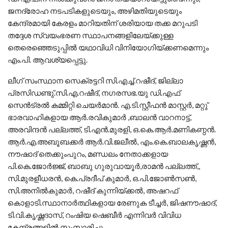
ജനദ്രോഹ നടപടികളുടെയും, അഴിമതിയുടെയും
കേന്ദ്രമായി കേരളം മാറിയതിന് ശരിയായ തക്ക മറുപടി
തദ്ദേശ സ്വയംഭരണ സ്ഥാപനങ്ങളിലേയ്ക്കുള്ള
തെരെഞ്ഞെടുപ്പിൽ യഥാവിധി വിനിയോഗിയ്ക്കണമെന്നും
എം.പി. ആവശ്യപ്പെട്ടു.
ലീഗ് സംസ്ഥാന സെക്രട്ടറി സി.എച്ച്.റഷീദ്, ജില്ലാ
പ്രസിഡണ്ടു്.സി.എ.റഷീദ്, നഗരസഭ.യു ഡി.എഫ്
സെൻട്രൽ കമ്മിറ്റി ചെയർമാൻ. എ.ടി.സ്റ്റീഫൻ മാസ്റ്റർ, മറ്റു്
ഭാരവാഹികളായ ആർ.രവികുമാർ ,ബാലൻ വാറനാട്ട്,
അരവിന്ദൻ പല്ലത്ത്, ടി.എൻ.മുരളി, ഒ.കെ.ആർ.മണികണ്ഠൻ.
ആർ.എ.അബൂബക്കർ ആർ.വി.ജലീൽ, എം.കെ.ബാലകൃഷ്ണൻ,
നൗഷാദ് തെക്കുംപുറം, മണ്ഡലം നേതാക്കളായ
പി.കെ.ജോർജ്ജ്, ബാബു ഗുരുവായൂർ,രാമൻ പല്ലത്ത്,,
സി.മുരളീധരൻ, കെ.പ്രദീപ് കുമാർ, ഒ.പി.ജോൺസൺ,
സി.അനിൽകുമാർ, റഷീദ് കുന്നിയ്ക്കൽ, അഷറഫ്
കൊളാടി.സ്ഥാനാർത്ഥികളായ രേണുക ടീച്ചർ, ജിഷനൗഷാദ്,
ടി.വി.കൃഷ്ണദാസ്, റംഷിയ ഷെബീർ എന്നിവർ വിവിധ
കേന്ദ്രങ്ങളിൽ സംസാരിച്ചു.