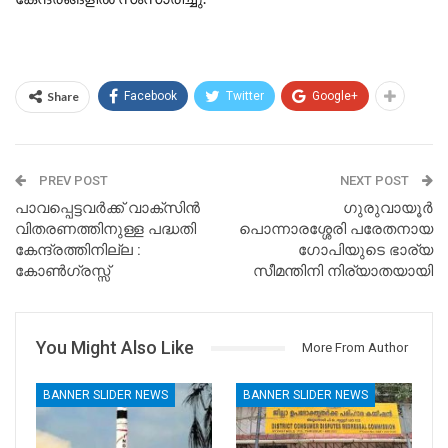
Share
Facebook
Twitter
Google+
PREV POST
NEXT POST
പാവപ്പെട്ടവർക്ക് വാക്സിൻ
ഗുരുവായൂർ
വിതരണത്തിനുള്ള പദ്ധതി
പൊന്നാരശ്ശേരി പരേതനായ
കേന്ദ്രത്തിനില്ല :
ഗോപിയുടെ ഭാര്യ
കോൺഗ്രസ്സ്
സീമന്തിനി നിര്യാതയായി
You Might Also Like
More From Author
BANNER SLIDER NEWS
BANNER SLIDER NEWS