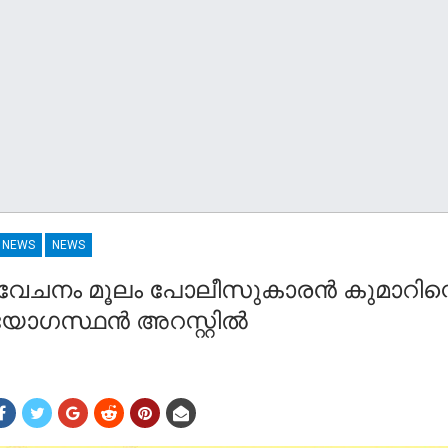
R NEWS
NEWS
ിവേചനം മൂലം പോലീസുകാരൻ കുമാറിന്
്യോഗസ്ഥൻ അറസ്റ്റിൽ