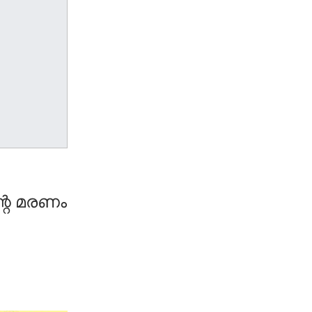
റെ മരണം