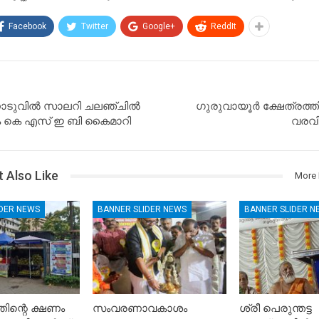
Facebook
Twitter
Google+
ReddIt
നൊടുവിൽ സാലറി ചലഞ്ചിൽ
ഗുരുവായൂർ ക്ഷേത്രത്
ക കെ എസ് ഇ ബി കൈമാറി
വരവി
 Also Like
More 
IDER NEWS
BANNER SLIDER NEWS
BANNER SLIDER N
ിന്റെ ക്ഷണം
സംവരണാവകാശം
ശ്രീ പെരുന്തട്ട