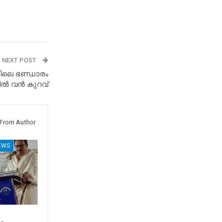
NEXT POST
തിലെ ഭണ്ഡാരം
ൽ വൻ കുറവ്
From Author
EWS