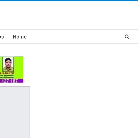
os
Home