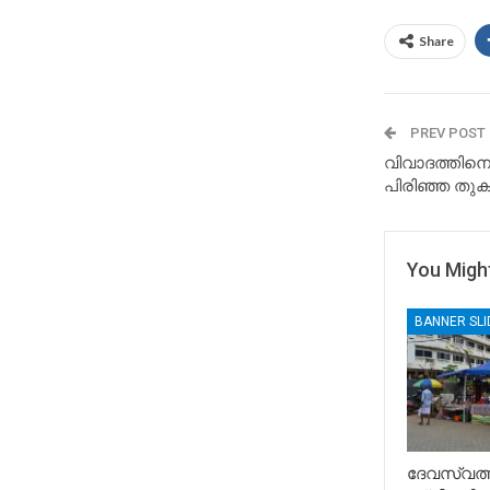
Share
PREV POST
വിവാദത്തി
പിരിഞ്ഞ തു
You Might
BANNER SL
ദേവസ്വത്ത